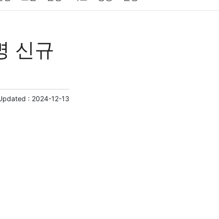
원예
금융
게임
스포츠
사진
명 신규
제
마케팅
부동산
외국어
교육
교통
Updated :
2024-12-13