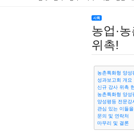
주식
암호화폐
블록체인
결혼
육아
사회
농업·농
대출
자동차
취미
여행
맛집
IT
위촉!
생활
기타
농촌특화형 양성
성과보고회 개요
신규 강사 위촉 
농촌특화형 양성
양성평등 전문강
관심 있는 이들을
문의 및 연락처
마무리 및 결론