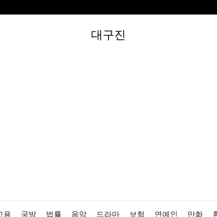
대구진
고용
국방
법률
음악
드라마
보험
연예인
만화