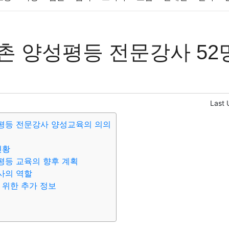
반려동물
패션
미용
증권
인테리어
요리
상품리뷰
촌 양성평등 전문강사 52
컴퓨터
기술
종교
사회
정치
건강
의료
의학
경
Last 
평등 전문강사 양성교육의 의의
현황
평등 교육의 향후 계획
사의 역할
 위한 추가 정보