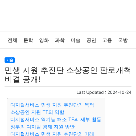
전체
문학
영화
과학
미술
공연
고용
국방
법률
음악
드라마
보험
연예인
만화
환경
기술
민생 지원 추진단 소상공인 판로개척
보건
질병
가요
방송
일상
주식
암호화폐
비결 공개!
블록체인
결혼
육아
반려동물
패션
미용
Last Updated :
2024-10-24
디지털서비스 민생 지원 추진단의 목적
증권
인테리어
요리
상품리뷰
원예
금융
소상공인 지원 TF의 역할
디지털서비스 역기능 해소 TF의 세부 활동
게임
스포츠
사진
대출
자동차
취미
여행
정부의 디지털 경제 지원 방안
디지털서비스 민생 지원 추진단의 미래