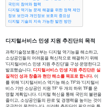
맛집
IT
컴퓨터
기술
종교
사회
정치
건강
국민의 참여와 협력
디지털 역기능 문제 해결을 위한 정책 제안
정보 보안과 개인정보 보호의 중요성
의료
의학
경제
마케팅
부동산
외국어
교육
디지털 기술의 지속 가능한 발전 방안
교통
생활
기타
디지털서비스 민생 지원 추진단의 목적
과학기술정보통신부는 디지털 역기능을 해소하고,
소상공인들의 어려움을 혁신적으로 해결하기 위해
'디지털서비스 민생 지원 추진단'을 구성·운영한다고
발표했습니다.
디지털서비스 민생 지원 추진단은 실
이
질적인 성과 창출과 현안 해소를 목표로 합니다.
를 위해 '디지털서비스 역기능 해소 TF'와 '디지털서
비스 기반 소상공인 지원 TF' 두 개의 하위 TF를 운
영할 계획입니다. 디지털 혁신을 통해 국민의 불편을
줄이고, 소상공인들의 판로 및 경쟁력을 높이는 것이
궁극적인 목적입니다. 이러한 추진단의 필요성은 특