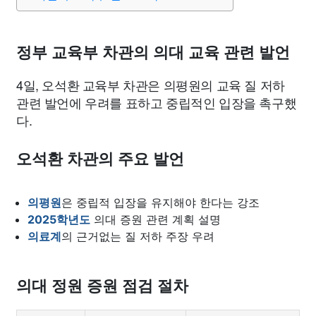
맛집
IT
컴퓨터
기술
종교
사회
정치
건강
의료
의학
경제
마케팅
부동산
외국어
교육
정부 교육부 차관의 의대 교육 관련 발언
4일, 오석환 교육부 차관은 의평원의 교육 질 저하
교통
생활
기타
관련 발언에 우려를 표하고 중립적인 입장을 촉구했
다.
오석환 차관의 주요 발언
의평원
은 중립적 입장을 유지해야 한다는 강조
2025학년도
의대 증원 관련 계획 설명
의료계
의 근거없는 질 저하 주장 우려
의대 정원 증원 점검 절차