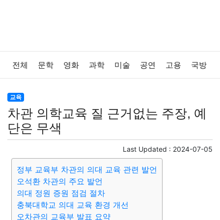
전체
문학
영화
과학
미술
공연
고용
국방
법률
음악
드라마
보험
연예인
만화
환경
교육
차관 의학교육 질 근거없는 주장, 예
보건
질병
가요
방송
일상
주식
암호화폐
단은 무색
블록체인
결혼
육아
반려동물
패션
미용
Last Updated :
2024-07-05
정부 교육부 차관의 의대 교육 관련 발언
증권
인테리어
요리
상품리뷰
원예
금융
오석환 차관의 주요 발언
의대 정원 증원 점검 절차
게임
스포츠
사진
대출
자동차
취미
여행
충북대학교 의대 교육 환경 개선
오차관의 교육부 발표 요약