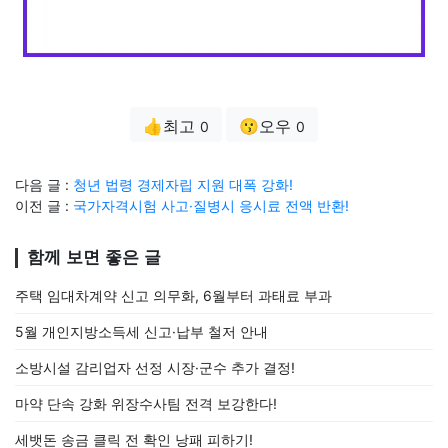
👍최고
😗오우
0
0
다음 글 :
청년 법령 경제자립 지원 대폭 강화!
이전 글 :
국가자격시험 사고·질병시 응시료 전액 반환!
함께 보면 좋은 글
주택 임대차계약 신고 의무화, 6월부터 과태료 부과
5월 개인지방소득세 신고·납부 철저 안내
소방시설 감리업자 선정 시장·군수 추가 결정!
마약 단속 강화 위장수사팀 전격 보강한다!
세뱃돈 송금 클릭 전 확인 낭패 피하기!