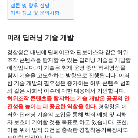
맛집
IT
컴퓨터
기술
종교
사회
정치
건강
결론 및 향후 전망
기타 정보 및 문의사항
의료
의학
경제
마케팅
부동산
외국어
교육
미래 딥러닝 기술 개발
교통
생활
기타
경찰청은 내년에 딥페이크와 딥보이스와 같은 허위
조작 콘텐츠를 탐지할 수 있는 딥러닝 기술을 개발할
예정입니다. 이 기술은 현재 운영 중인 허위영상물
탐지 기술을 고도화하는 방향으로 진행됩니다. 이러
한 기술 개발의 필요성은 증가하는 허위 콘텐츠 범죄
와 같은 사회적 이슈에 대한 대응에서 기인합니다.
허위조작 콘텐츠를 탐지하는 기술 개발은 공공의 안
경찰청은 이
전성을 높이는 데 중요한 역할을 한다.
러한 딥러닝 기술의 도입을 통해 범죄 예방 및 피해
자 보호에 기여할 것을 목표로 하고 있습니다. 또한,
이를 위해 법적 요건을 충족한 경찰착용기록장치도
도입할 예정입니다.