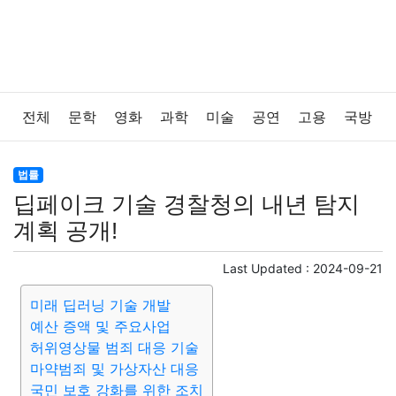
전체
문학
영화
과학
미술
공연
고용
국방
법률
음악
드라마
보험
연예인
만화
환경
법률
딥페이크 기술 경찰청의 내년 탐지
보건
질병
가요
방송
일상
주식
암호화폐
계획 공개!
블록체인
결혼
육아
반려동물
패션
미용
Last Updated :
2024-09-21
미래 딥러닝 기술 개발
증권
인테리어
요리
상품리뷰
원예
금융
예산 증액 및 주요사업
허위영상물 범죄 대응 기술
게임
스포츠
사진
대출
자동차
취미
여행
마약범죄 및 가상자산 대응
국민 보호 강화를 위한 조치