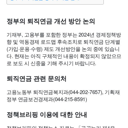
맛집
IT
컴퓨터
기술
종교
사회
정치
건강
의료
의학
경제
마케팅
부동산
외국어
교육
정부의 퇴직연금 개선 방안 논의
기재부, 고용부를 포함한 정부는 2024년 경제정책방
교통
생활
기타
향 및 역동경제 로드맵 후속조치로 퇴직연금 단계별
(가입·운용·수령) 제도 개선방안을 논의 중에 있습니
다. 현재는 아직 구체적인 내용이 확정되지 않았으므
로 보도 시 신중을 기해 주시기 바랍니다.
퇴직연금 관련 문의처
고용노동부 퇴직연금복지과(044-202-7657), 기획재
정부 연금보건경제과(044-215-8591)
정책브리핑 이용에 대한 안내
정책브리핑의 정책뉴스 자료는 「공공누리 제1유