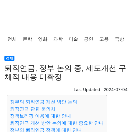
전체
문학
영화
과학
미술
공연
고용
국방
법률
음악
드라마
보험
연예인
만화
환경
경제
퇴직연금, 정부 논의 중, 제도개선 구
보건
질병
가요
방송
일상
주식
암호화폐
체적 내용 미확정
블록체인
결혼
육아
반려동물
패션
미용
Last Updated :
2024-07-04
정부의 퇴직연금 개선 방안 논의
증권
인테리어
요리
상품리뷰
원예
금융
퇴직연금 관련 문의처
정책브리핑 이용에 대한 안내
게임
스포츠
사진
대출
자동차
취미
여행
퇴직연금 개선 방안 논의에 대한 중요한 안내
정부의 퇴직연금 정책에 대한 안내