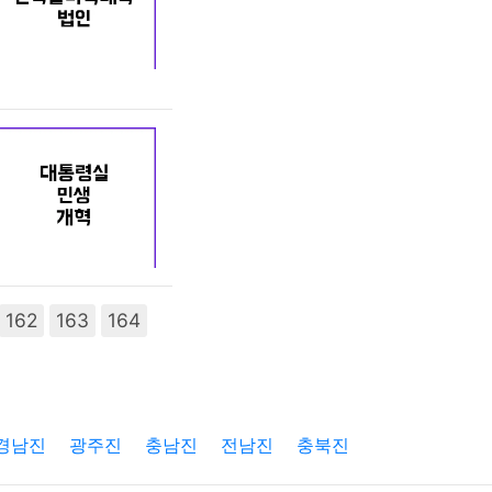
162
163
164
경남진
광주진
충남진
전남진
충북진