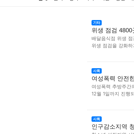
주식
암호화폐
블록체인
결혼
육아
기타
위생 점검 480
대출
자동차
취미
여행
맛집
IT
배달음식점 위생 점
위생 점검을 강화하기
생활
기타
사회
여성폭력 안전한
여성폭력 추방주간의
12월 1일까지 진행
사회
인구감소지역 청