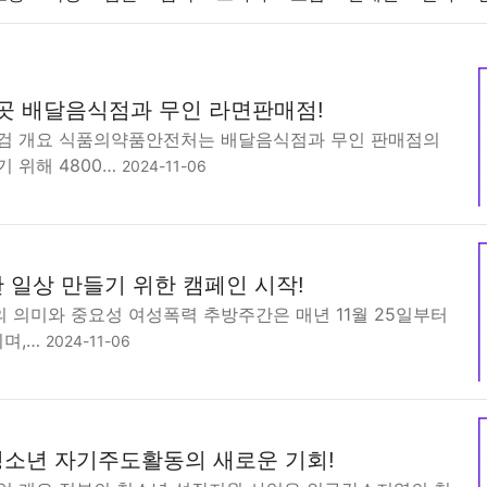
반려동물
패션
미용
증권
인테리어
요리
상품리뷰
0곳 배달음식점과 무인 라면판매점!
컴퓨터
기술
종교
사회
정치
건강
의료
의학
경
검 개요 식품의약품안전처는 배달음식점과 무인 판매점의
 위해 4800…
2024-11-06
 일상 만들기 위한 캠페인 시작!
 의미와 중요성 여성폭력 추방주간은 매년 11월 25일부터
되며,…
2024-11-06
소년 자기주도활동의 새로운 기회!