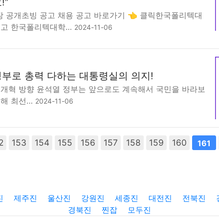
!”
 공개초빙 공고 채용 공고 바로가기 👈 클릭한국폴리텍대
공고 한국폴리텍대학…
2024-11-06
부로 총력 다하는 대통령실의 의지!
 개혁 방향 윤석열 정부는 앞으로도 계속해서 국민을 바라보
위해 최선…
2024-11-06
2
153
154
155
156
157
158
159
160
161
진
제주진
울산진
강원진
세종진
대전진
전북진
경북진
찐잡
모두진