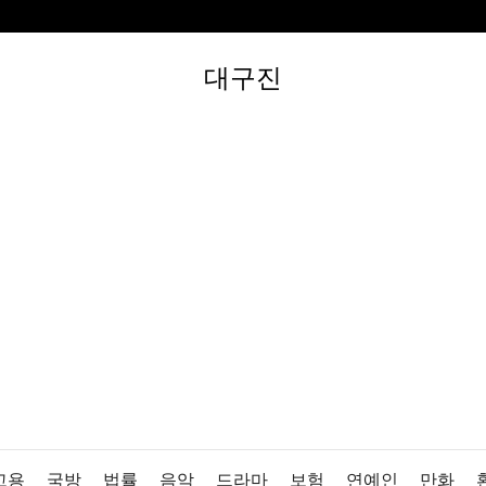
대구진
고용
국방
법률
음악
드라마
보험
연예인
만화