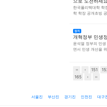
으로 도전하세요
한국폴리텍대학 학장
학 학장 공개초빙 
정치
개혁정부 민생정
윤석열 정부의 민생
면서 민생 개선을 
151
15
165
서울진
부산진
경기진
인천진
대구