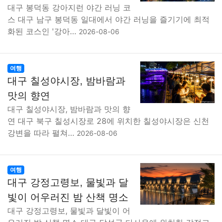
대구 봉덕동 강아지런 야간 러닝 코
스 대구 남구 봉덕동 일대에서 야간 러닝을 즐기기에 최적
화된 코스인 '강아…
2026-08-06
여행
대구 칠성야시장, 밤바람과
맛의 향연
대구 칠성야시장, 밤바람과 맛의 향
연 대구 북구 칠성시장로 28에 위치한 칠성야시장은 신천
강변을 따라 펼쳐…
2026-08-06
여행
대구 강정고령보, 물빛과 달
빛이 어우러진 밤 산책 명소
대구 강정고령보, 물빛과 달빛이 어