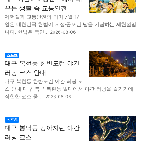
맛집
IT
컴퓨터
기술
종교
사회
정치
건강
우는 생활 속 교통안전
제헌절과 교통안전의 의미 7월 17
의료
의학
경제
마케팅
부동산
외국어
교육
일은 대한민국 헌법이 제정·공포된 날을 기념하는 제헌절입
니다. 헌법은 국민…
2026-08-06
교통
생활
기타
스포츠
대구 복현동 한반도런 야간
러닝 코스 안내
대구 복현동 한반도런 야간 러닝 코
스 안내 대구 북구 복현동 일대에서 야간 러닝을 즐기기에
적합한 코스 중 …
2026-08-06
스포츠
대구 봉덕동 강아지런 야간
러닝 코스