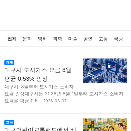
전체
문학
영화
과학
미술
공연
고용
국방
법률
음악
드라마
보험
연예인
만화
환경
경제
대구시 도시가스 요금 8월
보건
질병
가요
방송
일상
주식
암호화폐
평균 0.53% 인상
대구시, 8월부터 도시가스 소비자
블록체인
결혼
육아
반려동물
패션
미용
요금 인상대구시는 2026년 8월 1일부터 도시가스 소비자
요금을 평균 0.5…
2026-08-07
증권
인테리어
요리
상품리뷰
원예
금융
게임
스포츠
사진
대출
자동차
취미
여행
교육
대구어린이교통랜드에서 배