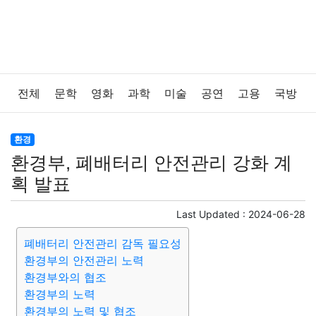
전체
문학
영화
과학
미술
공연
고용
국방
법률
음악
드라마
보험
연예인
만화
환경
환경
환경부, 폐배터리 안전관리 강화 계
보건
질병
가요
방송
일상
주식
암호화폐
획 발표
블록체인
결혼
육아
반려동물
패션
미용
Last Updated :
2024-06-28
폐배터리 안전관리 감독 필요성
증권
인테리어
요리
상품리뷰
원예
금융
환경부의 안전관리 노력
환경부와의 협조
게임
스포츠
사진
대출
자동차
취미
여행
환경부의 노력
환경부의 노력 및 협조