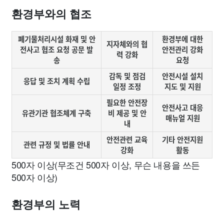
환경부와의 협조
폐기물처리시설 화재 및 안
환경부에 대한
지자체와의 협
전사고 협조 요청 공문 발
안전관리 강화
력 강화
송
요청
감독 및 점검
안전시설 설치
응답 및 조치 계획 수립
일정 조정
지도 및 지원
필요한 안전장
안전사고 대응
유관기관 협조체계 구축
비 제공 및 안
매뉴얼 지원
내
안전관련 교육
기타 안전지원
관련 규정 및 법률 안내
강화
활동
500자 이상(무조건 500자 이상, 무슨 내용을 쓰든
500자 이상)
환경부의 노력