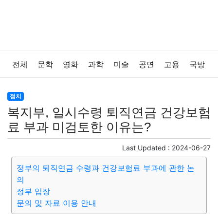
전체
문학
영화
과학
미술
공연
고용
국방
법률
음악
드라마
보험
연예인
만화
환경
정치
복지부, 일시수령 퇴직연금 건강보험
보건
질병
가요
방송
일상
주식
암호화폐
료 부과 미검토한 이유는?
블록체인
결혼
육아
반려동물
패션
미용
Last Updated :
2024-06-27
정부의 퇴직연금 수령과 건강보험료 부과에 관한 논
증권
인테리어
요리
상품리뷰
원예
금융
의
정부 입장
게임
스포츠
사진
대출
자동차
취미
여행
문의 및 자료 이용 안내