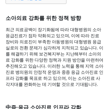
맛집
IT
컴퓨터
기술
종교
사회
정치
건강
의료
의학
경제
마케팅
부동산
외국어
교육
소아의료 강화를 위한 정책 방향
최근 의료공백이 장기화됨에 따라 대형병원의 소아
교통
생활
기타
응급진료가 점차 약화되고 있으며, 이에 따라 진료
장비와 의료진이 부족한 아동병원의 대형병원 응급
실로의 전환 문제가 심각하게 지적되고 있습니다. 이
를 해결하기 위해 보건복지부는 지난해부터 소아의
료 강화를 위한 다양한 정책과 지원 방안을 마련하여
추진해오고 있습니다. 이러한 노력을 통해 지역 소아
진료 병의원의 안정적 운영과 중증 응급 소아진료 인
프라 강화를 목표로 하고 있으며, 이는 소아진료 사
각지대를 완화하는 데 기여할 것으로 기대됩니다.
中증·응급 소아진료 인프라 강화