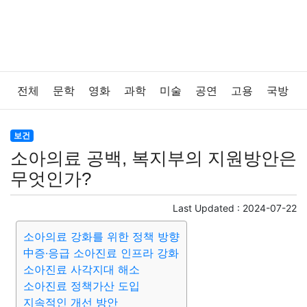
전체
문학
영화
과학
미술
공연
고용
국방
법률
음악
드라마
보험
연예인
만화
환경
보건
소아의료 공백, 복지부의 지원방안은
보건
질병
가요
방송
일상
주식
암호화폐
무엇인가?
블록체인
결혼
육아
반려동물
패션
미용
Last Updated :
2024-07-22
소아의료 강화를 위한 정책 방향
증권
인테리어
요리
상품리뷰
원예
금융
中증·응급 소아진료 인프라 강화
소아진료 사각지대 해소
게임
스포츠
사진
대출
자동차
취미
여행
소아진료 정책가산 도입
지속적인 개선 방안