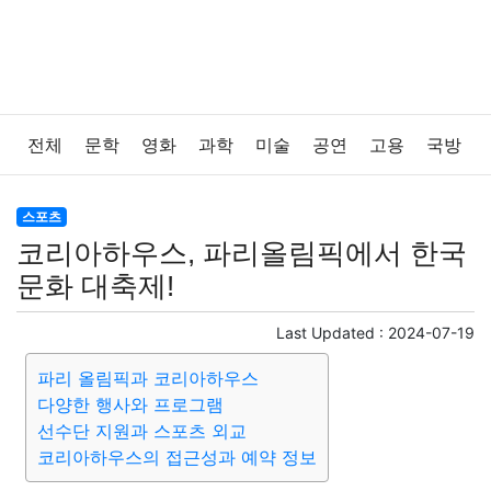
전체
문학
영화
과학
미술
공연
고용
국방
법률
음악
드라마
보험
연예인
만화
환경
스포츠
코리아하우스, 파리올림픽에서 한국
보건
질병
가요
방송
일상
주식
암호화폐
문화 대축제!
블록체인
결혼
육아
반려동물
패션
미용
Last Updated :
2024-07-19
파리 올림픽과 코리아하우스
증권
인테리어
요리
상품리뷰
원예
금융
다양한 행사와 프로그램
선수단 지원과 스포츠 외교
게임
스포츠
사진
대출
자동차
취미
여행
코리아하우스의 접근성과 예약 정보