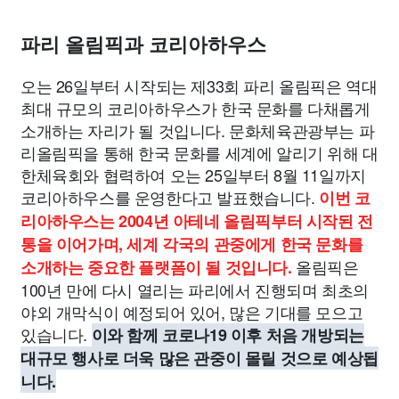
맛집
IT
컴퓨터
기술
종교
사회
정치
건강
파리 올림픽과 코리아하우스
의료
의학
경제
마케팅
부동산
외국어
교육
오는 26일부터 시작되는 제33회 파리 올림픽은 역대
최대 규모의 코리아하우스가 한국 문화를 다채롭게
교통
생활
기타
소개하는 자리가 될 것입니다. 문화체육관광부는 파
리올림픽을 통해 한국 문화를 세계에 알리기 위해 대
한체육회와 협력하여 오는 25일부터 8월 11일까지
코리아하우스를 운영한다고 발표했습니다.
이번 코
리아하우스는 2004년 아테네 올림픽부터 시작된 전
통을 이어가며, 세계 각국의 관중에게 한국 문화를
올림픽은
소개하는 중요한 플랫폼이 될 것입니다.
100년 만에 다시 열리는 파리에서 진행되며 최초의
야외 개막식이 예정되어 있어, 많은 기대를 모으고
있습니다.
이와 함께 코로나19 이후 처음 개방되는
대규모 행사로 더욱 많은 관중이 몰릴 것으로 예상됩
니다.