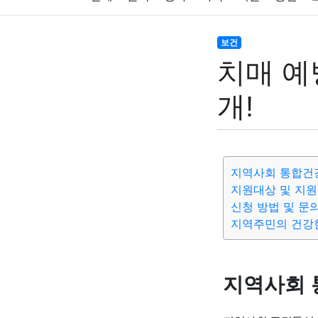
주식
암호화폐
블록체인
결혼
육아
보건
치매 예
대출
자동차
취미
여행
맛집
IT
개!
생활
기타
지역사회 통합건
지원대상 및 지
신청 방법 및 문
지역주민의 건강
지역사회 