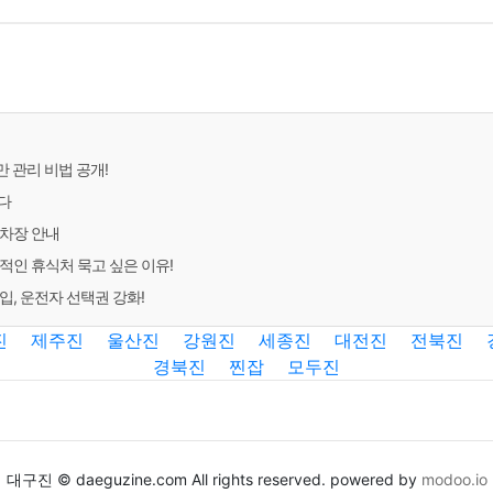
만 관리 비법 공개!
다
주차장 안내
적인 휴식처 묵고 싶은 이유!
입, 운전자 선택권 강화!
진
제주진
울산진
강원진
세종진
대전진
전북진
경북진
찐잡
모두진
대구진 © daeguzine.com All rights reserved. powered by
modoo.io