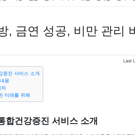
반려동물
패션
미용
증권
인테리어
요리
상품리뷰
방, 금연 성공, 비만 관리 
컴퓨터
기술
종교
사회
정치
건강
의료
의학
경
Last 
강증진 서비스 소개
원내용
의처
한 미래를 위해
통합건강증진 서비스 소개