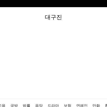
대구진
고용
국방
법률
음악
드라마
보험
연예인
만화