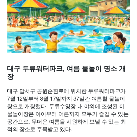
맛집
IT
컴퓨터
기술
종교
사회
정치
건강
의료
의학
경제
마케팅
부동산
외국어
교육
교통
생활
기타
대구 두류워터파크, 여름 물놀이 명소 개
장
대구 달서구 공원순환로에 위치한 두류워터파크가
7월 12일부터 8월 17일까지 37일간 여름철 물놀이
장으로 개장했다. 두류수영장 내 야외에 조성된 이
물놀이장은 아이부터 어른까지 모두가 즐길 수 있는
공간으로, 무더운 여름을 시원하게 보낼 수 있는 최
적의 장소로 주목받고 있다.