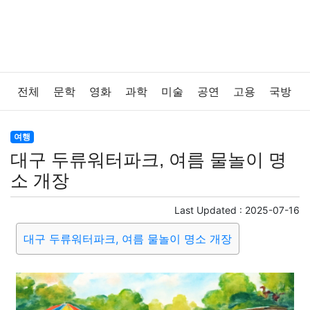
전체
문학
영화
과학
미술
공연
고용
국방
법률
음악
드라마
보험
연예인
만화
환경
여행
대구 두류워터파크, 여름 물놀이 명
보건
질병
가요
방송
일상
주식
암호화폐
소 개장
블록체인
결혼
육아
반려동물
패션
미용
Last Updated :
2025-07-16
대구 두류워터파크, 여름 물놀이 명소 개장
증권
인테리어
요리
상품리뷰
원예
금융
게임
스포츠
사진
대출
자동차
취미
여행