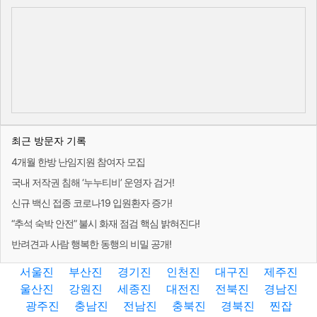
최근 방문자 기록
4개월 한방 난임지원 참여자 모집
국내 저작권 침해 ‘누누티비’ 운영자 검거!
신규 백신 접종 코로나19 입원환자 증가!
“추석 숙박 안전” 불시 화재 점검 핵심 밝혀진다!
반려견과 사람 행복한 동행의 비밀 공개!
서울진
부산진
경기진
인천진
대구진
제주진
울산진
강원진
세종진
대전진
전북진
경남진
광주진
충남진
전남진
충북진
경북진
찐잡