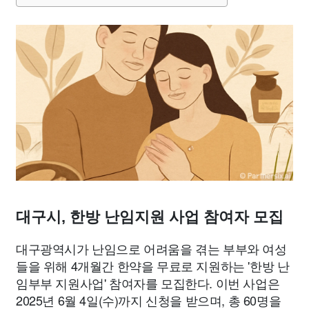
맛집
IT
컴퓨터
기술
종교
사회
정치
건강
의료
의학
경제
마케팅
부동산
외국어
교육
교통
생활
기타
대구시, 한방 난임지원 사업 참여자 모집
대구광역시가 난임으로 어려움을 겪는 부부와 여성
들을 위해 4개월간 한약을 무료로 지원하는 '한방 난
임부부 지원사업' 참여자를 모집한다. 이번 사업은
2025년 6월 4일(수)까지 신청을 받으며, 총 60명을