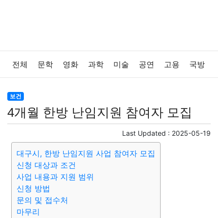
전체
문학
영화
과학
미술
공연
고용
국방
법률
음악
드라마
보험
연예인
만화
환경
보건
4개월 한방 난임지원 참여자 모집
보건
질병
가요
방송
일상
주식
암호화폐
Last Updated :
2025-05-19
블록체인
결혼
육아
반려동물
패션
미용
대구시, 한방 난임지원 사업 참여자 모집
신청 대상과 조건
증권
인테리어
요리
상품리뷰
원예
금융
사업 내용과 지원 범위
신청 방법
게임
스포츠
사진
대출
자동차
취미
여행
문의 및 접수처
마무리