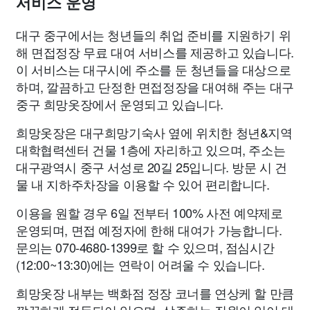
서비스 운영
맛집
IT
컴퓨터
기술
종교
사회
정치
건강
대구 중구에서는 청년들의 취업 준비를 지원하기 위
의료
의학
경제
마케팅
부동산
외국어
교육
해 면접정장 무료 대여 서비스를 제공하고 있습니다.
이 서비스는 대구시에 주소를 둔 청년들을 대상으로
하며, 깔끔하고 단정한 면접정장을 대여해 주는 대구
교통
생활
기타
중구 희망옷장에서 운영되고 있습니다.
희망옷장은 대구희망기숙사 옆에 위치한 청년&지역
대학협력센터 건물 1층에 자리하고 있으며, 주소는
대구광역시 중구 서성로 20길 25입니다. 방문 시 건
물 내 지하주차장을 이용할 수 있어 편리합니다.
이용을 원할 경우 6일 전부터 100% 사전 예약제로
운영되며, 면접 예정자에 한해 대여가 가능합니다.
문의는 070-4680-1399로 할 수 있으며, 점심시간
(12:00~13:30)에는 연락이 어려울 수 있습니다.
희망옷장 내부는 백화점 정장 코너를 연상케 할 만큼