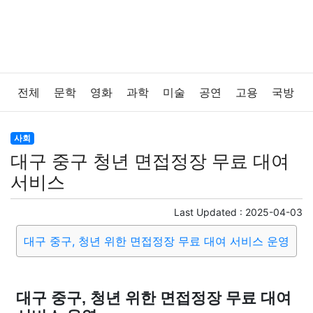
전체
문학
영화
과학
미술
공연
고용
국방
법률
음악
드라마
보험
연예인
만화
환경
사회
대구 중구 청년 면접정장 무료 대여
보건
질병
가요
방송
일상
주식
암호화폐
서비스
블록체인
결혼
육아
반려동물
패션
미용
Last Updated :
2025-04-03
대구 중구, 청년 위한 면접정장 무료 대여 서비스 운영
증권
인테리어
요리
상품리뷰
원예
금융
게임
스포츠
사진
대출
자동차
취미
여행
대구 중구, 청년 위한 면접정장 무료 대여