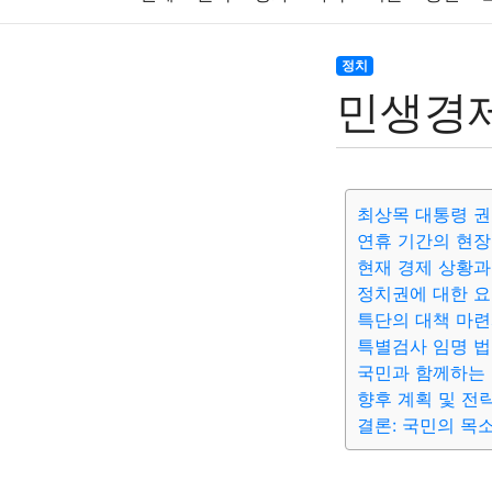
주식
암호화폐
블록체인
결혼
육아
정치
민생경제
대출
자동차
취미
여행
맛집
IT
생활
기타
최상목 대통령 권
연휴 기간의 현장
현재 경제 상황과
정치권에 대한 
특단의 대책 마련
특별검사 임명 법
국민과 함께하는
향후 계획 및 전
결론: 국민의 목