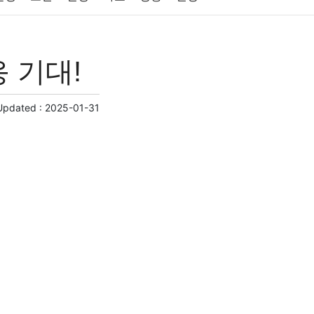
원예
금융
게임
스포츠
사진
 기대!
제
마케팅
부동산
외국어
교육
교통
Updated :
2025-01-31