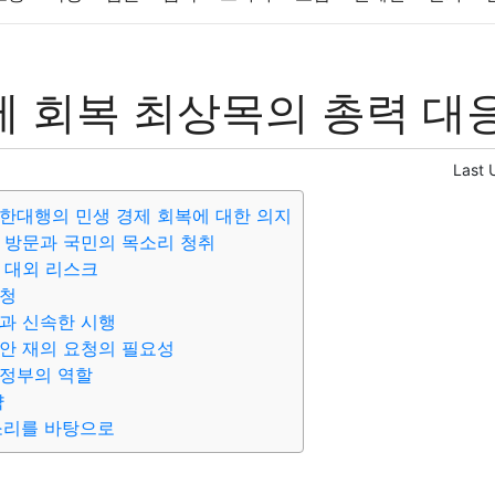
반려동물
패션
미용
증권
인테리어
요리
상품리뷰
 회복 최상목의 총력 대응
컴퓨터
기술
종교
사회
정치
건강
의료
의학
경
Last 
한대행의 민생 경제 회복에 대한 의지
 방문과 국민의 목소리 청취
 대외 리스크
요청
과 신속한 시행
안 재의 요청의 필요성
 정부의 역할
략
소리를 바탕으로