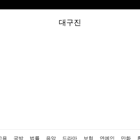
대구진
고용
국방
법률
음악
드라마
보험
연예인
만화