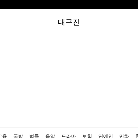
대구진
고용
국방
법률
음악
드라마
보험
연예인
만화