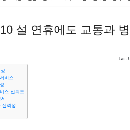
반려동물
패션
미용
증권
인테리어
요리
상품리뷰
10 설 연휴에도 교통과 
컴퓨터
기술
종교
사회
정치
건강
의료
의학
경
Last 
요성
 서비스
양성
서비스 신뢰도
상세
한 신뢰성