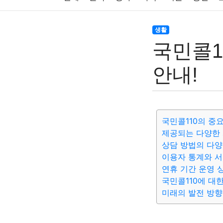
주식
암호화폐
블록체인
결혼
육아
생활
국민콜1
대출
자동차
취미
여행
맛집
IT
안내!
생활
기타
국민콜110의 중
제공되는 다양한
상담 방법의 다
이용자 통계와 
연휴 기간 운영 
국민콜110에 대
미래의 발전 방향