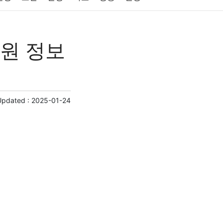
원예
금융
게임
스포츠
사진
병원 정보
제
마케팅
부동산
외국어
교육
교통
Updated :
2025-01-24