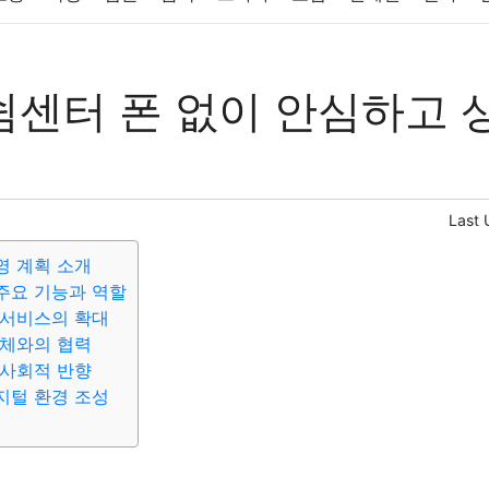
반려동물
패션
미용
증권
인테리어
요리
상품리뷰
센터 폰 없이 안심하고 
컴퓨터
기술
종교
사회
정치
건강
의료
의학
경
Last 
영 계획 소개
주요 기능과 역할
 서비스의 확대
의체와의 협력
 사회적 반향
지털 환경 조성