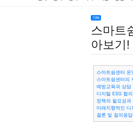
주식
암호화폐
블록체인
결혼
육아
기타
스마트쉼
대출
자동차
취미
여행
맛집
IT
아보기!
생활
기타
스마트쉼센터 운
스마트쉼센터의 
예방교육과 상담
디지털 ESG 협
정책의 필요성과
미래지향적인 디
결론 및 질의응답