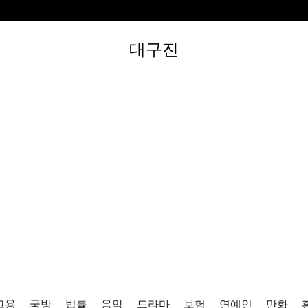
대구진
고용
국방
법률
음악
드라마
보험
연예인
만화