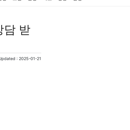
원예
금융
게임
스포츠
사진
상담 받
제
마케팅
부동산
외국어
교육
교통
Updated :
2025-01-21