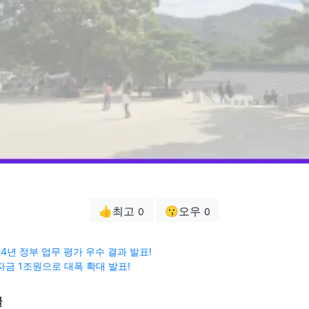
👍최고
😗오우
0
0
4년 정부 업무 평가 우수 결과 발표!
자금 1조원으로 대폭 확대 발표!
글