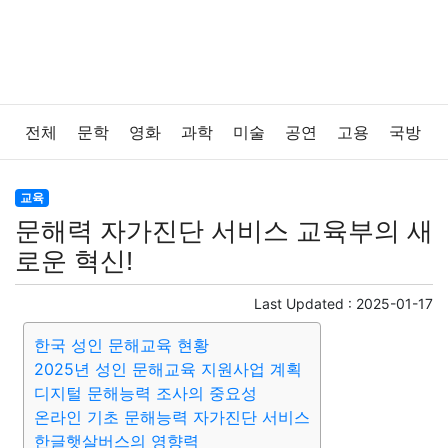
전체
문학
영화
과학
미술
공연
고용
국방
법률
음악
드라마
보험
연예인
만화
환경
교육
문해력 자가진단 서비스 교육부의 새
보건
질병
가요
방송
일상
주식
암호화폐
로운 혁신!
블록체인
결혼
육아
반려동물
패션
미용
Last Updated :
2025-01-17
한국 성인 문해교육 현황
증권
인테리어
요리
상품리뷰
원예
금융
2025년 성인 문해교육 지원사업 계획
디지털 문해능력 조사의 중요성
게임
스포츠
사진
대출
자동차
취미
여행
온라인 기초 문해능력 자가진단 서비스
한글햇살버스의 영향력