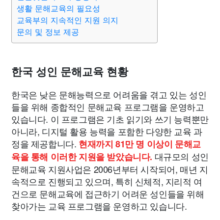
맛집
IT
컴퓨터
기술
종교
사회
정치
건강
생활 문해교육의 필요성
교육부의 지속적인 지원 의지
문의 및 정보 제공
의료
의학
경제
마케팅
부동산
외국어
교육
교통
생활
기타
한국 성인 문해교육 현황
한국은 낮은 문해능력으로 어려움을 겪고 있는 성인
들을 위해 종합적인 문해교육 프로그램을 운영하고
있습니다. 이 프로그램은 기초 읽기와 쓰기 능력뿐만
아니라, 디지털 활용 능력을 포함한 다양한 교육 과
정을 제공합니다.
현재까지 81만 명 이상이 문해교
대규모의 성인
육을 통해 이러한 지원을 받았습니다.
문해교육 지원사업은 2006년부터 시작되어, 매년 지
속적으로 진행되고 있으며, 특히 신체적, 지리적 여
건으로 문해교육에 접근하기 어려운 성인들을 위해
찾아가는 교육 프로그램을 운영하고 있습니다.