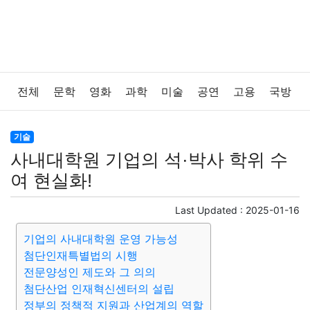
전체
문학
영화
과학
미술
공연
고용
국방
법률
음악
드라마
보험
연예인
만화
환경
기술
사내대학원 기업의 석·박사 학위 수
보건
질병
가요
방송
일상
주식
암호화폐
여 현실화!
블록체인
결혼
육아
반려동물
패션
미용
Last Updated :
2025-01-16
기업의 사내대학원 운영 가능성
증권
인테리어
요리
상품리뷰
원예
금융
첨단인재특별법의 시행
전문양성인 제도와 그 의의
게임
스포츠
사진
대출
자동차
취미
여행
첨단산업 인재혁신센터의 설립
정부의 정책적 지원과 산업계의 역할