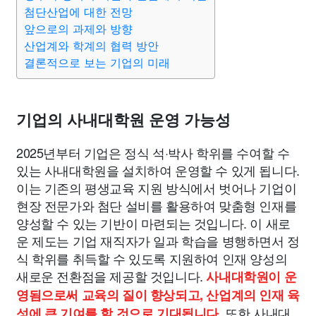
맛집
IT
컴퓨터
기술
종교
사회
정치
건강
첨단산업에 대한 전망
앞으로의 과제와 방향
산업계와 학계의 협력 방안
의료
의학
경제
마케팅
부동산
외국어
교육
결론적으로 보는 기업의 미래
교통
생활
기타
기업의 사내대학원 운영 가능성
2025년부터 기업은 정식 석·박사 학위를 수여할 수
있는 사내대학원을 설치하여 운영할 수 있게 됩니다.
이는 기존의 평생교육 지원 방식에서 벗어나 기업이
현장 전문가와 첨단 설비를 활용하여 맞춤형 인재를
양성할 수 있는 기반이 마련되는 것입니다. 이 새로
운 제도는 기업 재직자가 일과 학습을 병행하면서 정
식 학위를 취득할 수 있도록 지원하여 인재 양성의
새로운 전환점을 제공할 것입니다.
사내대학원이 운
영됨으로써 교육의 질이 향상되고, 산업계의 인재 육
또한 사내대
성에 큰 기여를 할 것으로 기대됩니다.