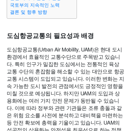
맛집
IT
컴퓨터
기술
종교
사회
정치
건강
국토부의 지속적인 노력
결론 및 향후 방향
의료
의학
경제
마케팅
부동산
외국어
교육
도심항공교통의 필요성과 배경
교통
생활
기타
도심항공교통(Urban Air Mobility, UAM)은 현대 도시
환경에서 효율적인 교통수단으로 주목받고 있습니
다. 특히 인구가 밀집한 도심에서는 전통적인 육상
교통 수단의 혼잡함을 해소할 수 있는 대안으로 항공
교통 시스템이 도입되고 있습니다. 이러한 변화는 지
속 가능한 도시 발전의 관점에서도 긍정적인 영향을
미칠 것으로 예상됩니다. 하지만 UAM의 도입과 상
용화에는 여러 가지 안전 문제가 동반될 수 있습니
다. 이에 따라 정부와 관련 기관들은 조류 충돌과 같
은 위험 요소를 사전에 분석하고 대비책을 마련하는
등 안전 확보에 총력을 기울이고 있습니다. UAM의
성공적인 상용화는 안전성을 최우선으로 하는 정책