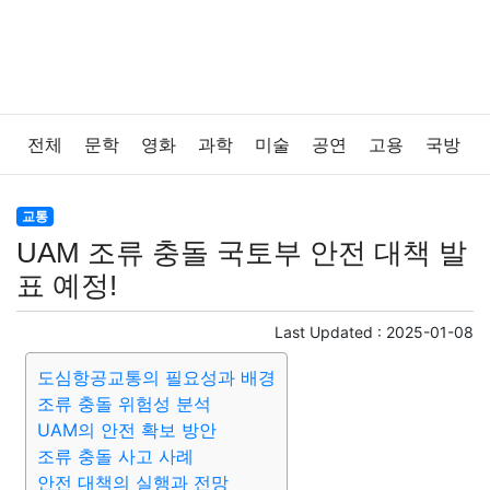
전체
문학
영화
과학
미술
공연
고용
국방
법률
음악
드라마
보험
연예인
만화
환경
교통
UAM 조류 충돌 국토부 안전 대책 발
보건
질병
가요
방송
일상
주식
암호화폐
표 예정!
블록체인
결혼
육아
반려동물
패션
미용
Last Updated :
2025-01-08
도심항공교통의 필요성과 배경
증권
인테리어
요리
상품리뷰
원예
금융
조류 충돌 위험성 분석
UAM의 안전 확보 방안
게임
스포츠
사진
대출
자동차
취미
여행
조류 충돌 사고 사례
안전 대책의 실행과 전망