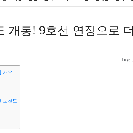
반려동물
패션
미용
증권
인테리어
요리
상품리뷰
 개통! 9호선 연장으로 
컴퓨터
기술
종교
사회
정치
건강
의료
의학
경
Last 
 개요
 노선도