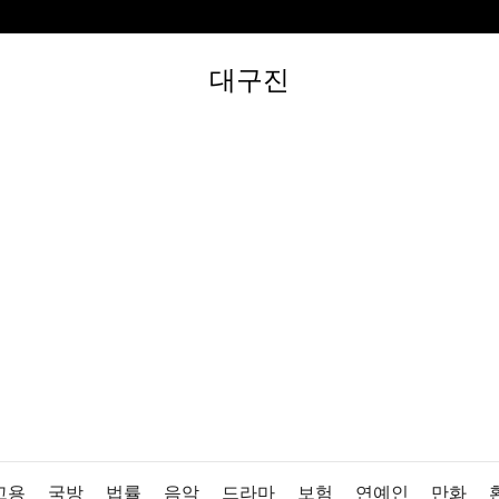
대구진
고용
국방
법률
음악
드라마
보험
연예인
만화