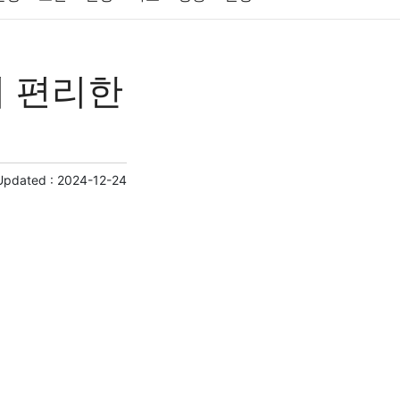
원예
금융
게임
스포츠
사진
더 편리한
제
마케팅
부동산
외국어
교육
교통
Updated :
2024-12-24