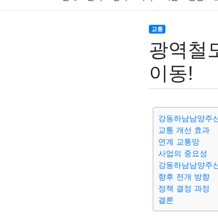
주식
암호화폐
블록체인
결혼
육아
교통
광역철도
대출
자동차
취미
여행
맛집
IT
이동!
생활
기타
강동하남남양주선
교통 개선 효과
연계 교통망
사업의 중요성
강동하남남양주선
향후 전개 방향
정책 결정 과정
결론