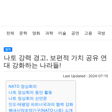
전체
문학
영화
과학
미술
공연
고용
국방
법률
음악
드라마
보험
연예인
만화
환경
정치
나토 강력 경고, 보편적 가치 공유 연
보건
질병
가요
방송
일상
주식
암호화폐
대 강화하는 나라들!
블록체인
결혼
육아
반려동물
패션
미용
Last Updated :
2024-07-15
NATO 정상회의
증권
인테리어
요리
상품리뷰
원예
금융
나토 정상회의 동안 활동
나토 정상회의 선언문
게임
스포츠
사진
대출
자동차
취미
여행
인도·태평양 파트너국과의 협력 강화
북대서양조약기구(NATO·나토) 소개