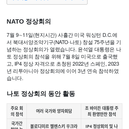
맛집
IT
컴퓨터
기술
종교
사회
정치
건강
의료
의학
경제
마케팅
부동산
외국어
교육
NATO 정상회의
7월 9∼11일(현지시간) 사흘간 미국 워싱턴 D.C.에
교통
생활
기타
서 북대서양조약기구(NATO·나토) 창설 75주년을 기
념하는 정상회의가 열렸습니다. 윤석열 대통령은 나
토 정상회의 참석을 위해 7월 8일 미국으로 출국했
고, IP4 정상 자격으로 초청된 2022년 스페인, 2023
년 리투아니아 정상회의에 이어 3년 연속 참석하였
습니다.
나토 정상회의 동안 활동
주요 회
조 바이든 대통령 주
여러 국가와 양자회담
의 참석
최 환영만찬 참석
국가간
볼로디미르 젤렌스키 우크라
IP4 정상회의 및 나