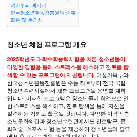
맛집
IT
컴퓨터
기술
종교
사회
정치
건강
여가부의 메시지
한국청소년활동진흥원의 존재
결론 및 문의처
의료
의학
경제
마케팅
부동산
외국어
교육
교통
생활
기타
청소년 체험 프로그램 개요
2025학년도 대학수학능력시험을 치른 청소년들이
다양한 경험을 통해 스트레스를 해소하고 진로를 탐
여성가족부와
색할 수 있는 프로그램이 제공됩니다.
한국청소년활동진흥원은 수능 직후부터 전국 국립
청소년수련시설에서 체험 프로그램을 운영할 계획
입니다. 이러한 프로그램은 청소년들이 학업으로 인
한 스트레스를 해소하고, 진로 탐색을 통해 자신을
발견하는 기회로 활용될 것입니다. 다양한 지역의 청
소년문화의집과 청소년수련관에서도 진로탐구, 문
화예술, 스포츠 체험 등을 제공하여 청소년들의 필요
에 맞춘 프로그램을 마련할 예정입니다.