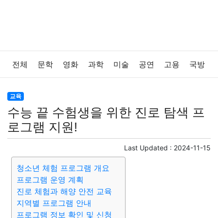
전체
문학
영화
과학
미술
공연
고용
국방
법률
음악
드라마
보험
연예인
만화
환경
교육
수능 끝 수험생을 위한 진로 탐색 프
보건
질병
가요
방송
일상
주식
암호화폐
로그램 지원!
블록체인
결혼
육아
반려동물
패션
미용
Last Updated :
2024-11-15
청소년 체험 프로그램 개요
증권
인테리어
요리
상품리뷰
원예
금융
프로그램 운영 계획
진로 체험과 해양 안전 교육
게임
스포츠
사진
대출
자동차
취미
여행
지역별 프로그램 안내
프로그램 정보 확인 및 신청