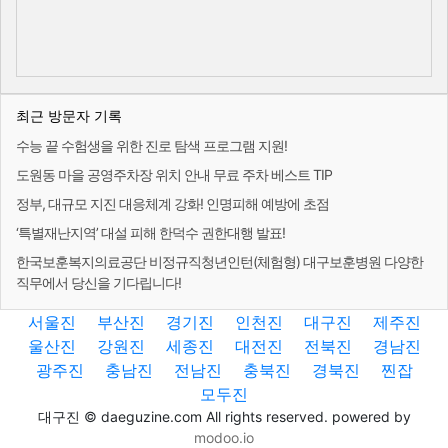
최근 방문자 기록
수능 끝 수험생을 위한 진로 탐색 프로그램 지원!
도원동 마을 공영주차장 위치 안내 무료 주차 베스트 TIP
정부, 대규모 지진 대응체계 강화! 인명피해 예방에 초점
‘특별재난지역’ 대설 피해 한덕수 권한대행 발표!
한국보훈복지의료공단 비정규직청년인턴(체험형) 대구보훈병원 다양한
직무에서 당신을 기다립니다!
서울진
부산진
경기진
인천진
대구진
제주진
울산진
강원진
세종진
대전진
전북진
경남진
광주진
충남진
전남진
충북진
경북진
찐잡
모두진
대구진 © daeguzine.com All rights reserved. powered by
modoo.io