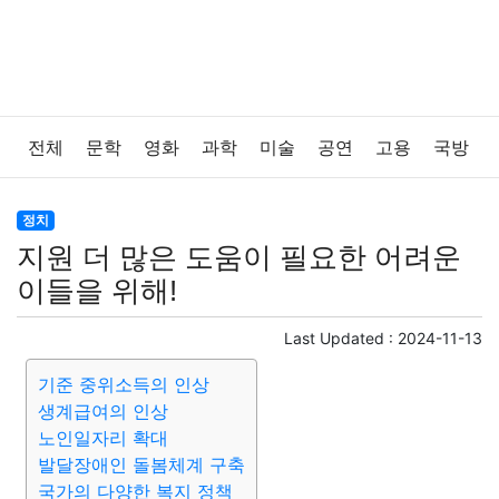
전체
문학
영화
과학
미술
공연
고용
국방
법률
음악
드라마
보험
연예인
만화
환경
정치
지원 더 많은 도움이 필요한 어려운
보건
질병
가요
방송
일상
주식
암호화폐
이들을 위해!
블록체인
결혼
육아
반려동물
패션
미용
Last Updated :
2024-11-13
기준 중위소득의 인상
증권
인테리어
요리
상품리뷰
원예
금융
생계급여의 인상
노인일자리 확대
게임
스포츠
사진
대출
자동차
취미
여행
발달장애인 돌봄체계 구축
국가의 다양한 복지 정책