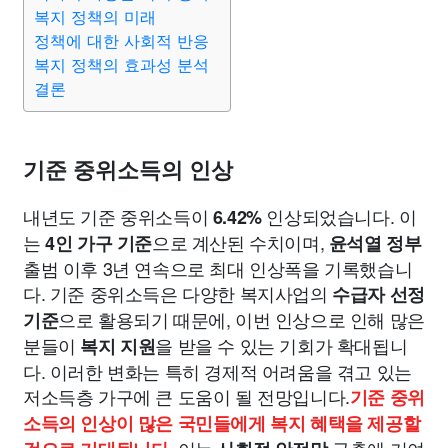
맛집
IT
컴퓨터
기술
종교
사회
정치
건강
복지 정책의 미래
정책에 대한 사회적 반응
복지 정책의 효과성 분석
의료
의학
경제
마케팅
부동산
외국어
교육
결론
교통
생활
기타
기준 중위소득의 인상
내년도 기준 중위소득이
인상되었습니다. 이
6.42%
는
으로 계산된 수치이며,
4인 가구 기준
윤석열 정부
출범 이후 3년 연속으로 최대 인상폭을 기록했습니
다. 기준 중위소득은 다양한 복지사업의
수급자 선정
으로 활용되기 때문에, 이번 인상으로 인해 많은
기준
분들이
을 받을 수 있는 기회가 확대됩니
복지 지원
다. 이러한 변화는 특히 경제적 어려움을 겪고 있는
저소득층 가구에 큰 도움이 될 전망입니다.
기준 중위
소득의 인상이 많은 국민들에게 복지 혜택을 제공할