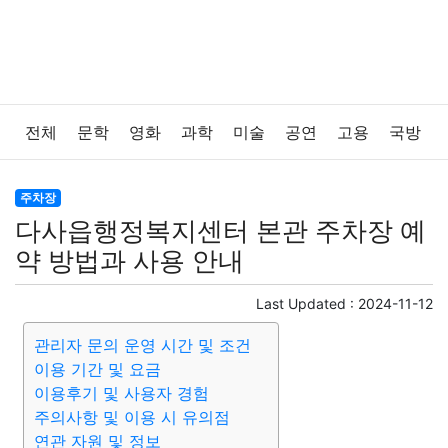
전체
문학
영화
과학
미술
공연
고용
국방
법률
음악
드라마
보험
연예인
만화
환경
주차장
다사읍행정복지센터 본관 주차장 예
보건
질병
가요
방송
일상
주식
암호화폐
약 방법과 사용 안내
블록체인
결혼
육아
반려동물
패션
미용
Last Updated :
2024-11-12
관리자 문의 운영 시간 및 조건
증권
인테리어
요리
상품리뷰
원예
금융
이용 기간 및 요금
이용후기 및 사용자 경험
게임
스포츠
사진
대출
자동차
취미
여행
주의사항 및 이용 시 유의점
연관 자원 및 정보