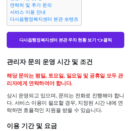
맛집
IT
컴퓨터
기술
종교
사회
정치
건강
연락처 및 추가 문의
서비스 이용 안내
다사읍행정복지센터 본관 숏텐츠
의료
의학
경제
마케팅
부동산
외국어
교육
교통
생활
기타
다사읍행정복지센터 본관 주차 현황 보기 👈 클릭
관리자 문의 운영 시간 및 조건
해당 문의는 평일, 토요일, 일요일 및 공휴일 모두 관
리자에게 연락하여야 합니다.
상시 운영되고 있으며, 문의는 전화로 진행해야 합니
다. 서비스 이용이 필요할 경우, 지정된 시간 내에 연
락하면 효율적인 지원을 받을 수 있습니다.
이용 기간 및 요금