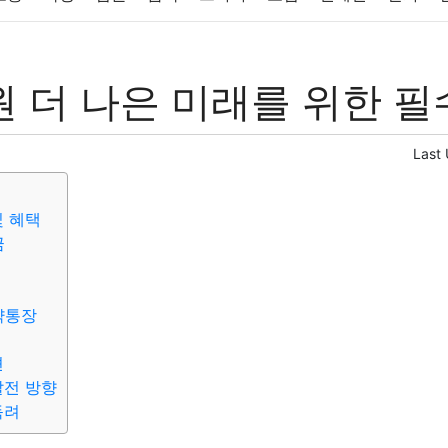
반려동물
패션
미용
증권
인테리어
요리
상품리뷰
 더 나은 미래를 위한 필
컴퓨터
기술
종교
사회
정치
건강
의료
의학
경
Last
및 혜택
금
약통장
견
발전 방향
독려