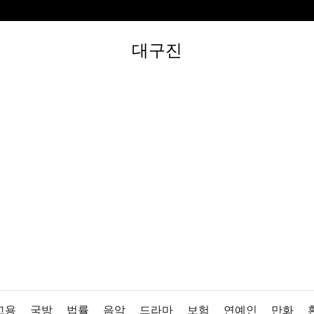
대구진
고용
국방
법률
음악
드라마
보험
연예인
만화