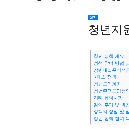
주식
암호화폐
블록체인
결혼
육아
정치
청년지원
대출
자동차
취미
여행
맛집
IT
생활
기타
청년 정책 개요
정책 참여 방법 
장병내일준비적
K패스 정책
청년도약계좌
청년주택드림청
기타 유의사항
참여 후기 및 의
정책의 장점 및 
청년 정책 참여 