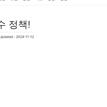
원예
금융
게임
스포츠
사진
수 정책!
제
마케팅
부동산
외국어
교육
교통
 Updated :
2024-11-12