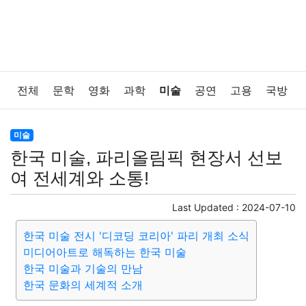
전체
문학
영화
과학
미술
공연
고용
국방
법률
음악
드라마
보험
연예인
만화
환경
미술
한국 미술, 파리올림픽 현장서 선보
보건
질병
가요
방송
일상
주식
암호화폐
여 전세계와 소통!
블록체인
결혼
육아
반려동물
패션
미용
Last Updated :
2024-07-10
한국 미술 전시 '디코딩 코리아' 파리 개최 소식
증권
인테리어
요리
상품리뷰
원예
금융
미디어아트로 해독하는 한국 미술
한국 미술과 기술의 만남
게임
스포츠
사진
대출
자동차
취미
여행
한국 문화의 세계적 소개