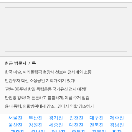
최근 방문자 기록
한국 미술, 파리올림픽 현장서 선보여 전세계와 소통!
민간투자 혁신 소상공인 기회가 여기 있다!
“광복 80주년 항일 독립운동 국가유산 전시 예정!”
안전망 강화! 더 튼튼하고 촘촘하게, 여름 주거 점검
윤 대통령, 연합방위태세 강조…인태사 역할 강조하기
서울진
부산진
경기진
인천진
대구진
제주진
울산진
강원진
세종진
대전진
전북진
경남진
광주진
충남진
전남진
충북진
경북진
찐잡