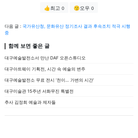
👍최고
😗오우
0
0
다음 글 :
국가유산청, 문화유산 정기조사 결과 후속조치 적극 시행
중
함께 보면 좋은 글
대구예술발전소서 만난 DAF 오픈스튜디오
대구아트웨이 기획전, 시간 속 예술의 변주
대구예술발전소 무료 전시 ‘천이… 가변의 시간’
대구미술관 15주년 서화무진 특별전
추사 김정희 예술과 제자들