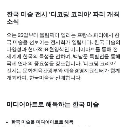
맛집
IT
컴퓨터
기술
종교
사회
정치
건강
한국 미술 전시 '디코딩 코리아' 파리 개최
의료
의학
경제
마케팅
부동산
외국어
교육
소식
오는 26일부터 올림픽이 열리는 프랑스 파리에서 한
교통
생활
기타
국 미술을 선보이는 전시회가 열립니다. 한국 미술의
다양성과 현대적 표현양식인 미디어아트를 통해 전
세계에 한국의 특성을 전하며, 백남준 특별전을 통해
국제 연대의 중요성을 강조합니다. '디코딩 코리아'
전시는 문화체육관광부와 예술경영지원센터가 함께
개최하며, 한국미술을 선봬합니다.
미디어아트로 해독하는 한국 미술
한국 미술을 미디어아트로 해독