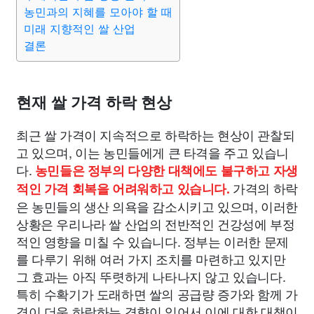
맛집
IT
컴퓨터
기술
종교
사회
정치
건강
농민과의 지혜를 모아야 할 때
미래 지향적인 쌀 산업
결론
의료
의학
경제
마케팅
부동산
외국어
교육
교통
생활
기타
현재 쌀 가격 하락 현상
최근 쌀 가격이 지속적으로 하락하는 현상이 관찰되
고 있으며, 이는 농민들에게 큰 타격을 주고 있습니
다.
농민들은 정부의 다양한 대책에도 불구하고 자생
가격의 하락
적인 가격 회복을 어려워하고 있습니다.
은 농민들의 생산 의욕을 감소시키고 있으며, 이러한
상황은 우리나라 쌀 산업의 전반적인 건강성에 부정
적인 영향을 미칠 수 있습니다. 정부는 이러한 문제
를 다루기 위해 여러 가지 조치를 마련하고 있지만
그 효과는 아직 뚜렷하게 나타나지 않고 있습니다.
특히 수확기가 도래하면 쌀의 공급량 증가와 함께 가
격이 더욱 하락하는 경향이 있어서 이에 대한 대책이