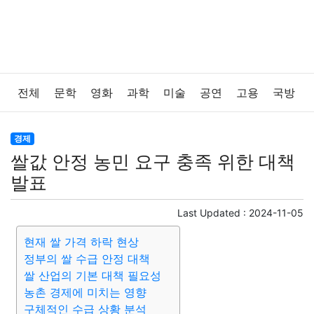
전체
문학
영화
과학
미술
공연
고용
국방
법률
음악
드라마
보험
연예인
만화
환경
경제
쌀값 안정 농민 요구 충족 위한 대책
보건
질병
가요
방송
일상
주식
암호화폐
발표
블록체인
결혼
육아
반려동물
패션
미용
Last Updated :
2024-11-05
현재 쌀 가격 하락 현상
증권
인테리어
요리
상품리뷰
원예
금융
정부의 쌀 수급 안정 대책
쌀 산업의 기본 대책 필요성
게임
스포츠
사진
대출
자동차
취미
여행
농촌 경제에 미치는 영향
구체적인 수급 상황 분석