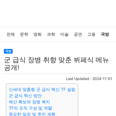
전체
문학
영화
과학
미술
공연
고용
국방
법률
음악
드라마
보험
연예인
만화
환경
국방
군 급식 장병 취향 맞춘 뷔페식 메뉴
보건
질병
가요
방송
일상
주식
암호화폐
공개!
블록체인
결혼
육아
반려동물
패션
미용
Last Updated :
2024-11-01
신세대 맞춤형 군 급식 혁신 TF 설립
증권
인테리어
요리
상품리뷰
원예
금융
군 급식 혁신 방안
예산 확보와 장병 복지
게임
스포츠
사진
대출
자동차
취미
여행
TF의 조직 구성 및 역할
중요한 일정 및 추진 계획