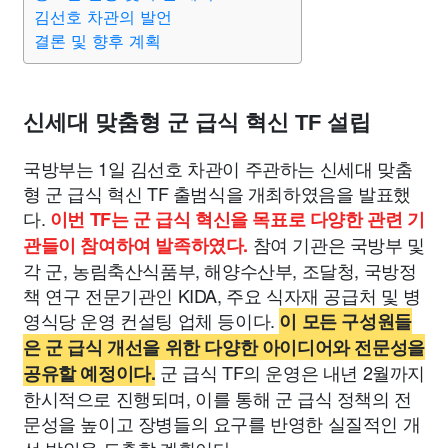
맛집
IT
컴퓨터
기술
종교
사회
정치
건강
김선호 차관의 발언
결론 및 향후 계획
의료
의학
경제
마케팅
부동산
외국어
교육
신세대 맞춤형 군 급식 혁신 TF 설립
교통
생활
기타
국방부는 1일 김선호 차관이 주관하는 신세대 맞춤
형 군 급식 혁신 TF 출범식을 개최하였음을 발표했
다.
이번 TF는 군 급식 혁신을 목표로 다양한 관련 기
참여 기관은 국방부 및
관들이 참여하여 발족하였다.
각 군, 농림축산식품부, 해양수산부, 조달청, 국방정
책 연구 전문기관인 KIDA, 주요 식자재 공급처 및 병
영식당 운영 컨설팅 업체 등이다.
이 모든 구성원들
은 군 급식 개선을 위한 다양한 아이디어와 전문성을
군 급식 TF의 운영은 내년 2월까지
공유할 예정이다.
한시적으로 진행되며, 이를 통해 군 급식 정책의 전
문성을 높이고 장병들의 요구를 반영한 실질적인 개