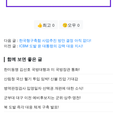
👍최고
😗오우
0
0
다음 글 :
한국형구축함 사업추진 방안 결정 아직 없다!
이전 글 :
ICBM 도발 윤 대통령의 강력 대응 지시!
함께 보면 좋은 글
한미동맹 김선호 국방대행과 미 국방장관 통화!
산림청 국산 헬기 투입 임박! 산불 진압 기대감
병역판정검사 입영일자 선택권 개편에 대한 소식!
군부대 대구 이전 예비후보지는 군위·상주·영천!
북 도발 즉각 대응 체계 구축 발표!