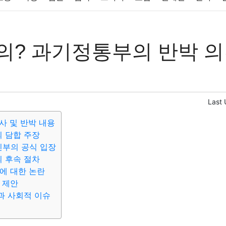
반려동물
패션
미용
증권
인테리어
요리
상품리뷰
의? 과기정통부의 반박 
컴퓨터
기술
종교
사회
정치
건강
의료
의학
경
Last
사 및 반박 내용
 담합 주장
부의 공식 입장
 후속 절차
에 대한 논란
 제안
과 사회적 이슈