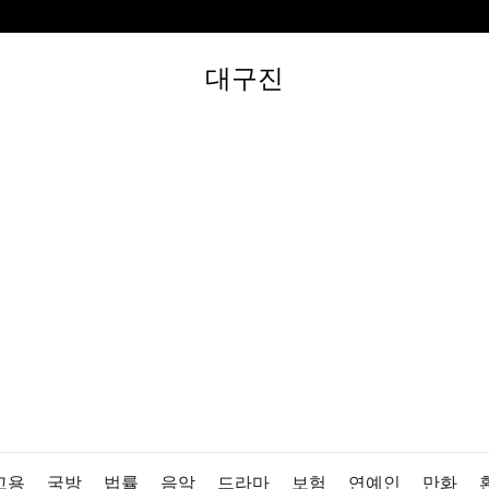
대구진
고용
국방
법률
음악
드라마
보험
연예인
만화