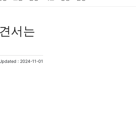
원예
금융
게임
스포츠
사진
의견서는
제
마케팅
부동산
외국어
교육
교통
 Updated :
2024-11-01