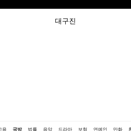
대구진
고용
국방
법률
음악
드라마
보험
연예인
만화