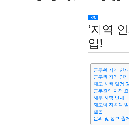
주식
암호화폐
블록체인
결혼
육아
국방
‘지역 
대출
자동차
취미
여행
맛집
IT
입!
생활
기타
군무원 지역 인재
군무원 지역 인재
제도 시행 일정 
군무원의 자격 
세부 사항 안내
제도의 지속적 발
결론
문의 및 정보 출