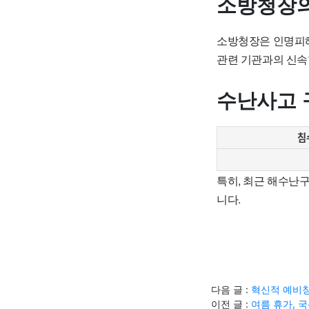
소방청장의
소방청장은 인명피해
관련 기관과의 신속
수난사고 
침
특히, 최근 해수난
니다.
다음 글 :
혁신적 예비창
이전 글 :
여름 휴가, 국