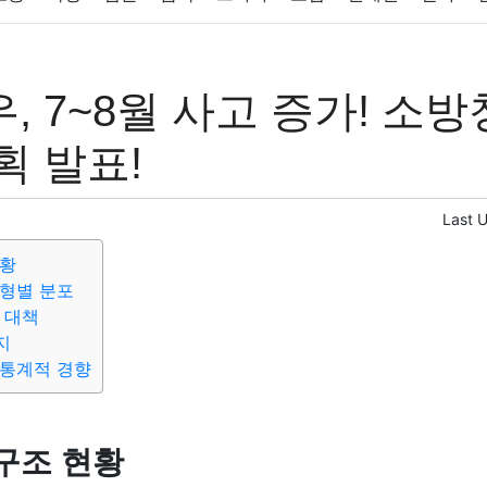
반려동물
패션
미용
증권
인테리어
요리
상품리뷰
, 7~8월 사고 증가! 소방
컴퓨터
기술
종교
사회
정치
건강
의료
의학
경
획 발표!
Last 
현황
형별 분포
 대책
지
 통계적 경향
구조 현황