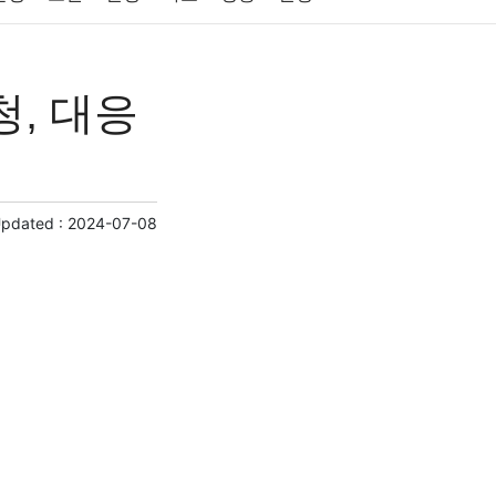
원예
금융
게임
스포츠
사진
청, 대응
제
마케팅
부동산
외국어
교육
교통
Updated :
2024-07-08