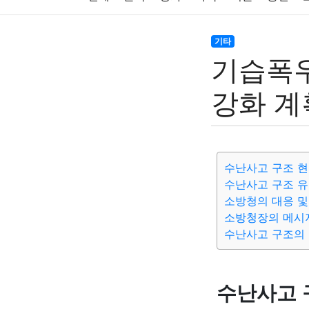
주식
암호화폐
블록체인
결혼
육아
기타
기습폭우
대출
자동차
취미
여행
맛집
IT
강화 계
생활
기타
수난사고 구조 
수난사고 구조 유
소방청의 대응 및
소방청장의 메시
수난사고 구조의
수난사고 