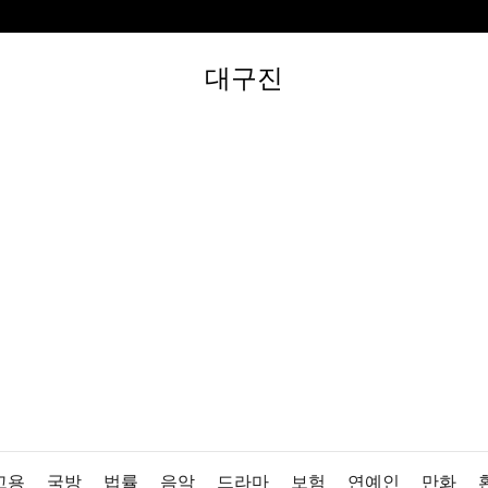
대구진
고용
국방
법률
음악
드라마
보험
연예인
만화