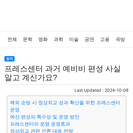
전체
문학
영화
과학
미술
공연
고용
국방
법률
음악
드라마
보험
연예인
만화
환경
정치
프레스센터 과거 예비비 편성 사실
보건
질병
가요
방송
일상
주식
암호화폐
알고 계신가요?
블록체인
결혼
육아
반려동물
패션
미용
Last Updated :
2024-10-08
해외 순방 시 정상외교 성과 확산을 위한 프레스센터
증권
인테리어
요리
상품리뷰
원예
금융
운영
예산 편성의 특수성 및 운영 방안
게임
스포츠
사진
대출
자동차
취미
여행
프레스센터의 운영 운영효과
정상외교 관련 언론 대응 전략