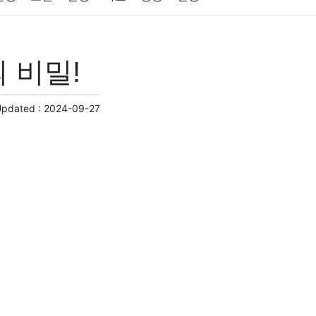
원예
금융
게임
스포츠
사진
 비밀!
제
마케팅
부동산
외국어
교육
교통
Updated :
2024-09-27