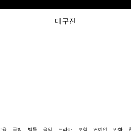
대구진
고용
국방
법률
음악
드라마
보험
연예인
만화