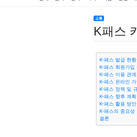
주식
암호화폐
블록체인
결혼
육아
교통
K패스 
대출
자동차
취미
여행
맛집
IT
생활
기타
K-패스 발급 현황
K-패스 회원가입
K-패스 이용 관
K-패스 온라인 
K-패스 정책 및 
K-패스 향후 계획
K-패스 활용 방안
K-패스의 중요성
결론