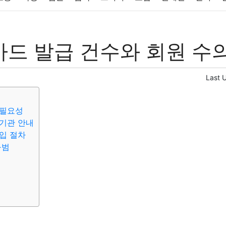
반려동물
패션
미용
증권
인테리어
요리
상품리뷰
카드 발급 건수와 회원 수의
컴퓨터
기술
종교
사회
정치
건강
의료
의학
경
Last 
 필요성
계기관 안내
가입 절차
규범