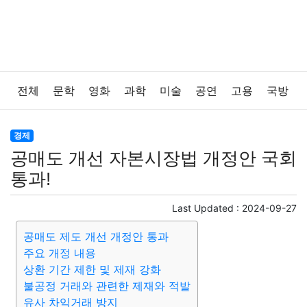
전체
문학
영화
과학
미술
공연
고용
국방
법률
음악
드라마
보험
연예인
만화
환경
경제
공매도 개선 자본시장법 개정안 국회
보건
질병
가요
방송
일상
주식
암호화폐
통과!
블록체인
결혼
육아
반려동물
패션
미용
Last Updated :
2024-09-27
공매도 제도 개선 개정안 통과
증권
인테리어
요리
상품리뷰
원예
금융
주요 개정 내용
상환 기간 제한 및 제재 강화
게임
스포츠
사진
대출
자동차
취미
여행
불공정 거래와 관련한 제재와 적발
유사 차익거래 방지