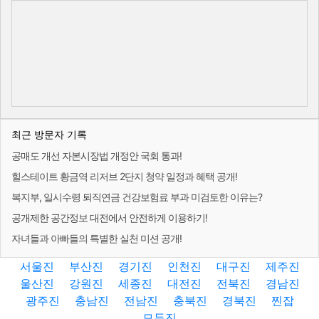
최근 방문자 기록
공매도 개선 자본시장법 개정안 국회 통과!
힐스테이트 황금역 리저브 2단지 청약 일정과 혜택 공개!
복지부, 일시수령 퇴직연금 건강보험료 부과 미검토한 이유는?
공개제한 공간정보 대전에서 안전하게 이용하기!
자녀들과 아빠들의 특별한 실천 미션 공개!
서울진
부산진
경기진
인천진
대구진
제주진
울산진
강원진
세종진
대전진
전북진
경남진
광주진
충남진
전남진
충북진
경북진
찐잡
모두진