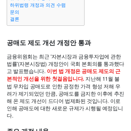
맛집
IT
컴퓨터
기술
종교
사회
정치
건강
하위법령 개정과 의견 수렴
문의
결론
의료
의학
경제
마케팅
부동산
외국어
교육
교통
생활
기타
공매도 제도 개선 개정안 통과
금융위원회는 최근 '자본시장과 금융투자업에 관한
법률'(자본시장법) 개정안이 국회 본회의를 통과했다
고 발표했습니다.
이번 법 개정은 공매도 제도의 근
지난해 11월 불
본적인 개선을 위한 첫걸음입니다.
법 무차입 공매도로 인한 공정한 가격 형성 저해 우
려가 제기되었던 만큼, 공매도를 금지한 이후에 추진
해 온 제도 개선이 드디어 법제화된 것입니다. 이로
인해 공매도에 대한 새로운 규제가 시행될 예정입니
다.