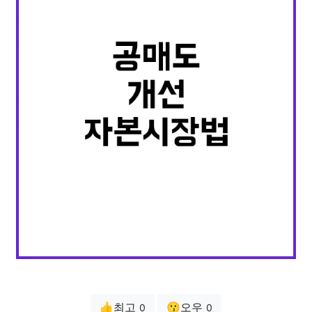
👍최고
😗오우
0
0