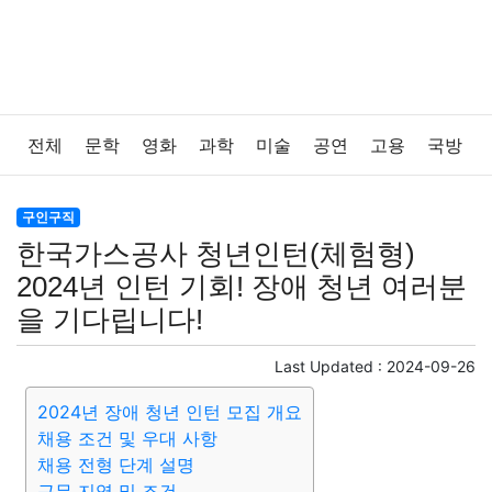
전체
문학
영화
과학
미술
공연
고용
국방
법률
음악
드라마
보험
연예인
만화
환경
구인구직
한국가스공사 청년인턴(체험형)
보건
질병
가요
방송
일상
주식
암호화폐
2024년 인턴 기회! 장애 청년 여러분
을 기다립니다!
블록체인
결혼
육아
반려동물
패션
미용
Last Updated :
2024-09-26
증권
인테리어
요리
상품리뷰
원예
금융
2024년 장애 청년 인턴 모집 개요
채용 조건 및 우대 사항
게임
스포츠
사진
대출
자동차
취미
여행
채용 전형 단계 설명
근무 지역 및 조건