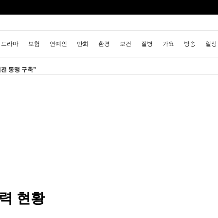
드라마
보험
연예인
만화
환경
보건
질병
가요
방송
일상
원전 동맹 구축”
대출
자동차
취미
여행
맛집
IT
컴퓨터
기술
종교
사회
력 현황