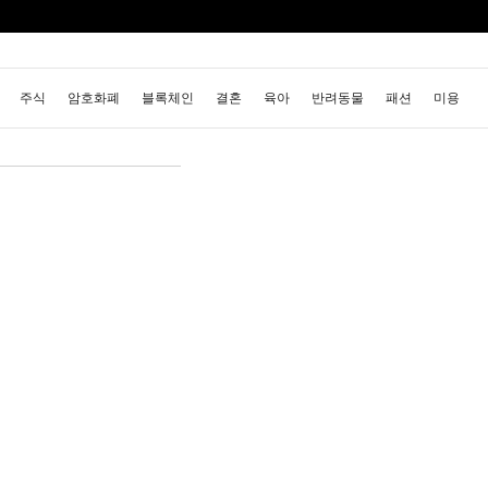
주식
암호화폐
블록체인
결혼
육아
반려동물
패션
미용
정치
건강
의료
의학
경제
마케팅
부동산
외국어
교육