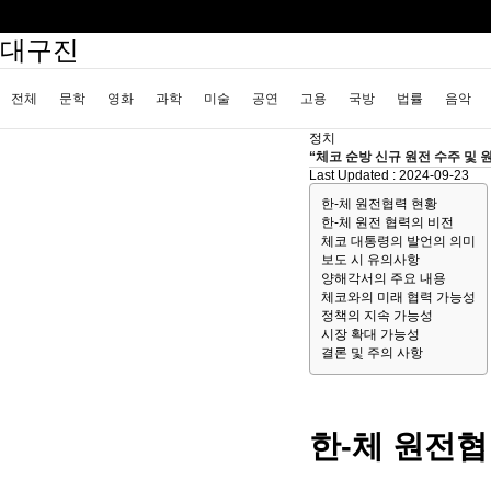
대구진
전체
문학
영화
과학
미술
공연
고용
국방
법률
음악
정치
“체코 순방 신규 원전 수주 및 
증권
인테리어
요리
상품리뷰
원예
금융
게임
스포츠
사진
Last Updated :
2024-09-23
한-체 원전협력 현황
교통
생활
기타
한-체 원전 협력의 비전
체코 대통령의 발언의 의미
보도 시 유의사항
양해각서의 주요 내용
체코와의 미래 협력 가능성
정책의 지속 가능성
시장 확대 가능성
결론 및 주의 사항
한-체 원전협