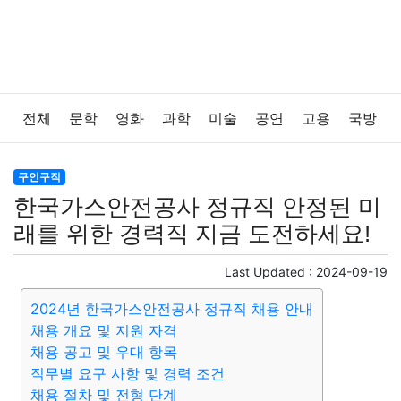
전체
문학
영화
과학
미술
공연
고용
국방
법률
음악
드라마
보험
연예인
만화
환경
구인구직
한국가스안전공사 정규직 안정된 미
보건
질병
가요
방송
일상
주식
암호화폐
래를 위한 경력직 지금 도전하세요!
블록체인
결혼
육아
반려동물
패션
미용
Last Updated :
2024-09-19
2024년 한국가스안전공사 정규직 채용 안내
증권
인테리어
요리
상품리뷰
원예
금융
채용 개요 및 지원 자격
채용 공고 및 우대 항목
게임
스포츠
사진
대출
자동차
취미
여행
직무별 요구 사항 및 경력 조건
채용 절차 및 전형 단계