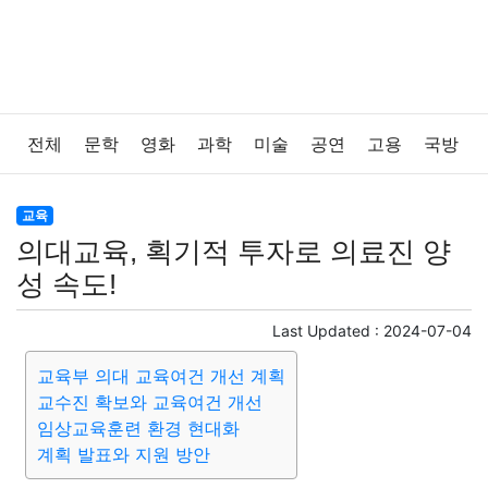
전체
문학
영화
과학
미술
공연
고용
국방
법률
음악
드라마
보험
연예인
만화
환경
교육
의대교육, 획기적 투자로 의료진 양
보건
질병
가요
방송
일상
주식
암호화폐
성 속도!
블록체인
결혼
육아
반려동물
패션
미용
Last Updated :
2024-07-04
교육부 의대 교육여건 개선 계획
증권
인테리어
요리
상품리뷰
원예
금융
교수진 확보와 교육여건 개선
임상교육훈련 환경 현대화
게임
스포츠
사진
대출
자동차
취미
여행
계획 발표와 지원 방안