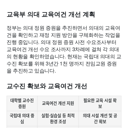
맛집
IT
컴퓨터
기술
종교
사회
정치
건강
교육부 의대 교육여건 개선 계획
의료
의학
경제
마케팅
부동산
외국어
교육
정부는 의대 정원 증원을 추진하면서 의대의 교육여
건을 확인하고 재정 지원 방안을 구체화하는 작업을
교통
생활
기타
진행 중입니다. 의대 정원 증원 사전 수요조사부터
교육여건 개선 수요 조사까지 3차례에 걸쳐 각 의대
의 현황을 확인하였습니다. 현재는 국립대 의대의 교
수진 확보를 위해 3년간 1천 명까지 전임교원 증원
을 추진하고 있습니다.
교수진 확보와 교육여건 개선
대학별 교수진
필요한 교육 시설 확
교육여건 개선 지원
증원
보
국립대 의대 중
실험·실습실 등 최적
의대 시설 개선 및 공
심
환경 조성
간 확보