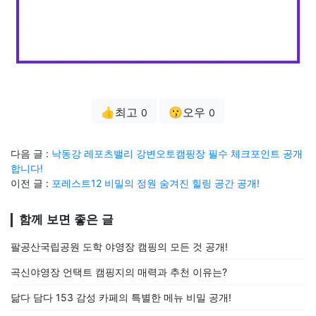
👍최고
😗오우
0
0
다음 글 :
낙동강 레포츠밸리 강변오토캠핑장 필수 체크포인트 공개
합니다!
이전 글 :
포레스트12 비밀의 정원 숨겨진 힐링 공간 공개!
함께 보면 좋은 글
팔공산국립공원 도학 야영장 캠핑의 모든 것 공개!
곡신야영장 언택트 캠핑지의 매력과 추천 이유는?
닮다 담다 153 감성 카페의 특별한 메뉴 비밀 공개!