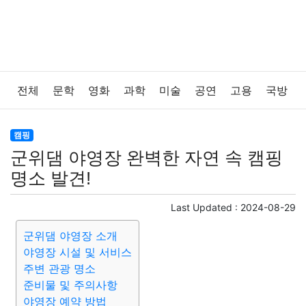
전체
문학
영화
과학
미술
공연
고용
국방
법률
음악
드라마
보험
연예인
만화
환경
캠핑
군위댐 야영장 완벽한 자연 속 캠핑
보건
질병
가요
방송
일상
주식
암호화폐
명소 발견!
블록체인
결혼
육아
반려동물
패션
미용
Last Updated :
2024-08-29
군위댐 야영장 소개
증권
인테리어
요리
상품리뷰
원예
금융
야영장 시설 및 서비스
주변 관광 명소
게임
스포츠
사진
대출
자동차
취미
여행
준비물 및 주의사항
야영장 예약 방법