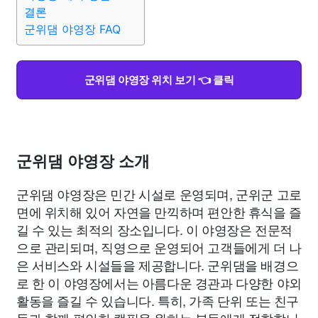
맛집
IT
컴퓨터
기술
종교
사회
정치
건강
결론
군위댐 야영장 FAQ
의료
의학
경제
마케팅
부동산
외국어
교육
군위댐 야영장 위치 보기 👈 클릭
교통
생활
기타
군위댐 야영장 소개
군위댐 야영장은 민간 시설로 운영되며, 군위군 고로
면에 위치해 있어 자연을 만끽하며 편안한 휴식을 즐
길 수 있는 최적의 장소입니다. 이 야영장은 전문적
으로 관리되며, 직영으로 운영되어 고객들에게 더 나
은 서비스와 시설들을 제공합니다. 군위댐을 배경으
로 한 이 야영장에서는 아름다운 경관과 다양한 야외
활동을 즐길 수 있습니다. 특히, 가족 단위 또는 친구