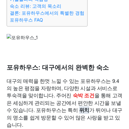
숙소 리뷰: 고객의 목소리
결론: 포유하우스에서의 특별한 경험
의료
의학
경제
마케팅
부동산
외국어
교육
포유하우스 FAQ
교통
생활
기타
포유하우스: 대구에서의 완벽한 숙소
대구의 매력을 한껏 느낄 수 있는 포유하우스는 9.4
의 높은 평점을 자랑하며, 다양한 시설과 서비스로
투숙객을 맞이합니다. 주어진
을 통해 고객
숙박 조건
은 세심하게 관리되는 공간에서 편안한 시간을 보낼
수 있습니다. 포유하우스는 특히
가 뛰어나 대구
위치
의 명소를 쉽게 방문할 수 있어 많은 사랑을 받고 있
습니다.