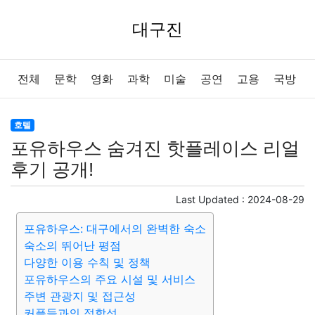
대구진
전체
문학
영화
과학
미술
공연
고용
국방
법률
음악
드라마
보험
연예인
만화
환경
호텔
포유하우스 숨겨진 핫플레이스 리얼
보건
질병
가요
방송
일상
주식
암호화폐
후기 공개!
블록체인
결혼
육아
반려동물
패션
미용
Last Updated :
2024-08-29
포유하우스: 대구에서의 완벽한 숙소
증권
인테리어
요리
상품리뷰
원예
금융
숙소의 뛰어난 평점
다양한 이용 수칙 및 정책
게임
스포츠
사진
대출
자동차
취미
여행
포유하우스의 주요 시설 및 서비스
주변 관광지 및 접근성
맛집
IT
컴퓨터
기술
종교
사회
정치
건강
커플들과의 적합성