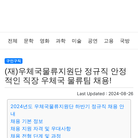
전체
문학
영화
과학
미술
공연
고용
국방
법률
음악
드라마
보험
연예인
만화
환경
구인구직
(재)우체국물류지원단 정규직 안정
보건
질병
가요
방송
일상
주식
암호화폐
적인 직장 우체국 물류팀 채용!
블록체인
결혼
육아
반려동물
패션
미용
Last Updated :
2024-08-26
2024년도 우체국물류지원단 하반기 정규직 채용 안
증권
인테리어
요리
상품리뷰
원예
금융
내
채용 기본 정보
게임
스포츠
사진
대출
자동차
취미
여행
채용 지원 자격 및 우대사항
채용 전형 단계 및 과정