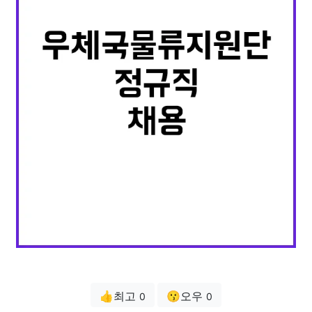
👍최고
😗오우
0
0