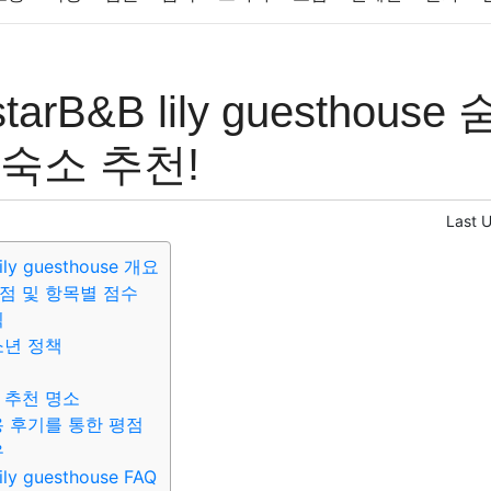
반려동물
패션
미용
증권
인테리어
요리
상품리뷰
starB&B lily guesthous
컴퓨터
기술
종교
사회
정치
건강
의료
의학
경
 숙소 추천!
Last 
lily guesthouse 개요
점 및 항목별 점수
칙
소년 정책
 추천 명소
용 후기를 통한 평점
유
ily guesthouse FAQ