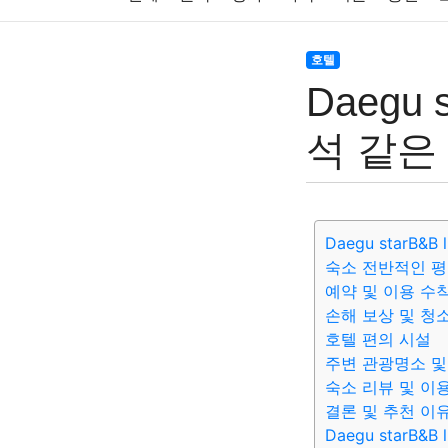
주식
암호화폐
블록체인
결혼
육아
호텔
Daegu 
대출
자동차
취미
여행
맛집
IT
석 같은
생활
기타
Daegu starB&B 
숙소 전반적인 평
예약 및 이용 수
손해 보상 및 청
호텔 편의 시설
주변 관광명소 및
숙소 리뷰 및 이
결론 및 추천 이
Daegu starB&B l