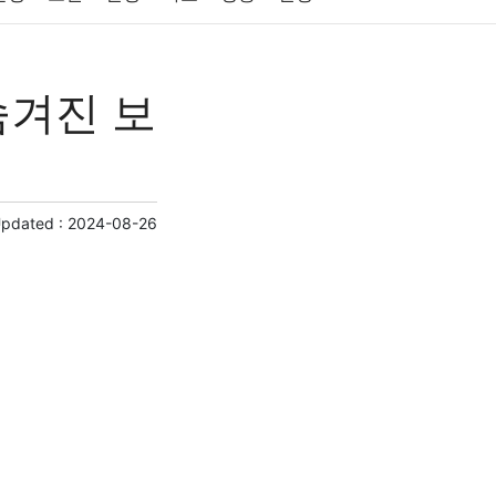
원예
금융
게임
스포츠
사진
e 숨겨진 보
제
마케팅
부동산
외국어
교육
교통
Updated :
2024-08-26