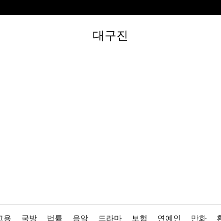
대구진
고용
국방
법률
음악
드라마
보험
연예인
만화