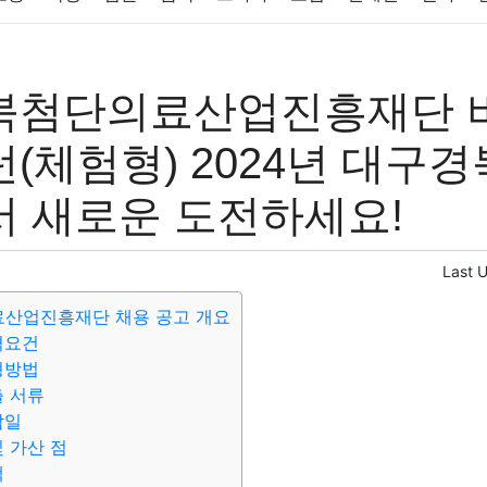
반려동물
패션
미용
증권
인테리어
요리
상품리뷰
북첨단의료산업진흥재단 
컴퓨터
기술
종교
사회
정치
건강
의료
의학
경
(체험형) 2024년 대구경
 새로운 도전하세요!
Last 
산업진흥재단 채용 공고 개요
격요건
형방법
출 서류
감일
및 가산 점
택