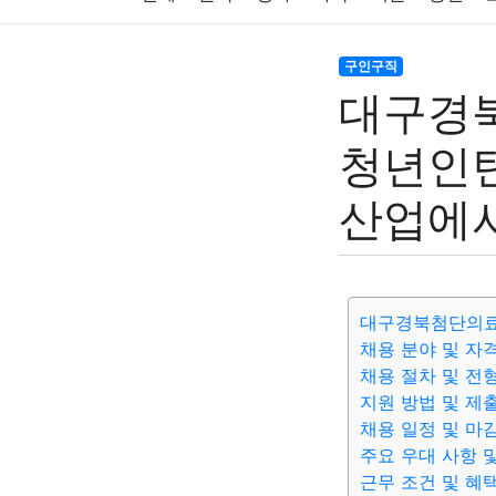
주식
암호화폐
블록체인
결혼
육아
구인구직
대구경
대출
자동차
취미
여행
맛집
IT
청년인턴
생활
기타
산업에서
대구경북첨단의료
채용 분야 및 자
채용 절차 및 전
지원 방법 및 제
채용 일정 및 마
주요 우대 사항 
근무 조건 및 혜