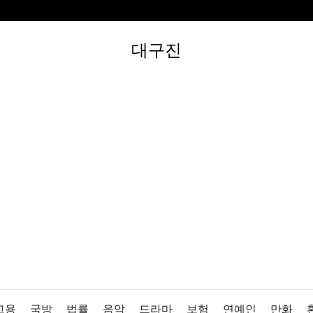
대구진
고용
국방
법률
음악
드라마
보험
연예인
만화