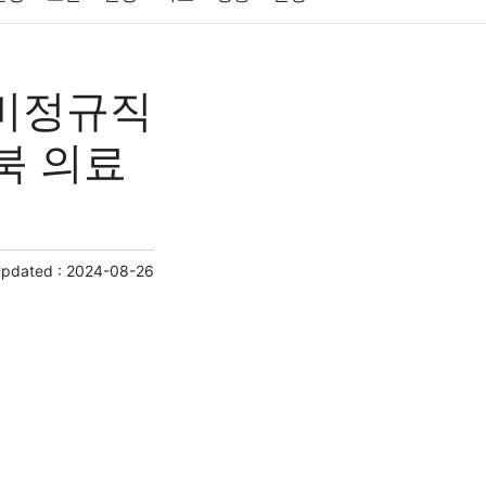
원예
금융
게임
스포츠
사진
비정규직
제
마케팅
부동산
외국어
교육
교통
북 의료
Updated :
2024-08-26