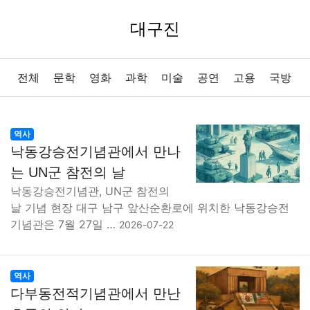
대구진
전체
문학
영화
과학
미술
공연
고용
국방
법률
음악
드라마
보험
연예인
만화
환경
역사
낙동강승전기념관에서 만나
보건
질병
가요
방송
일상
주식
암호화폐
는 UN군 참전의 날
낙동강승전기념관, UN군 참전의
블록체인
결혼
육아
반려동물
패션
미용
날 기념 현장 대구 남구 앞산순환로에 위치한 낙동강승전
기념관은 7월 27일 …
2026-07-22
증권
인테리어
요리
상품리뷰
원예
금융
게임
스포츠
사진
대출
자동차
취미
여행
역사
다부동전적기념관에서 만난
맛집
IT
컴퓨터
기술
종교
사회
정치
건강