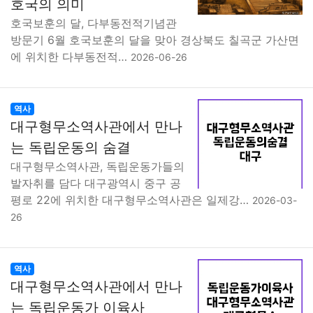
호국의 의미
호국보훈의 달, 다부동전적기념관
의료
의학
경제
마케팅
부동산
외국어
교육
방문기 6월 호국보훈의 달을 맞아 경상북도 칠곡군 가산면
에 위치한 다부동전적…
2026-06-26
교통
생활
기타
역사
대구형무소역사관에서 만나
는 독립운동의 숨결
대구형무소역사관, 독립운동가들의
발자취를 담다 대구광역시 중구 공
평로 22에 위치한 대구형무소역사관은 일제강…
2026-03-
26
역사
대구형무소역사관에서 만나
는 독립운동가 이육사