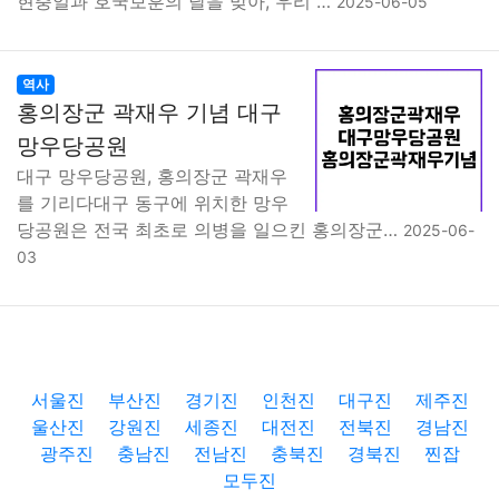
현충일과 호국보훈의 달을 맞아, 우리 …
2025-06-05
역사
홍의장군 곽재우 기념 대구
망우당공원
대구 망우당공원, 홍의장군 곽재우
를 기리다대구 동구에 위치한 망우
당공원은 전국 최초로 의병을 일으킨 홍의장군…
2025-06-
03
서울진
부산진
경기진
인천진
대구진
제주진
울산진
강원진
세종진
대전진
전북진
경남진
광주진
충남진
전남진
충북진
경북진
찐잡
모두진