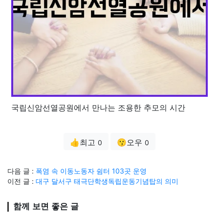
국립신암선열공원에서 만나는 조용한 추모의 시간
👍최고
😗오우
0
0
다음 글 :
폭염 속 이동노동자 쉼터 103곳 운영
이전 글 :
대구 달서구 태극단학생독립운동기념탑의 의미
함께 보면 좋은 글