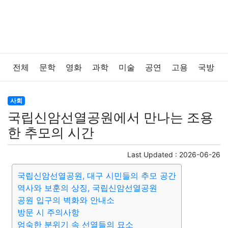
전체
문학
영화
과학
미술
공연
고용
국방
법률
음악
드라마
보험
연예인
만화
환경
사회
국립신암선열공원에서 만나는 조용
보건
질병
가요
방송
일상
주식
암호화폐
한 추모의 시간
블록체인
결혼
육아
반려동물
패션
미용
Last Updated :
2026-06-26
국립신암선열공원, 대구 시민들의 추모 공간
증권
인테리어
요리
상품리뷰
원예
금융
역사와 보훈의 상징, 국립신암선열공원
공원 입구의 벽화와 안내소
게임
스포츠
사진
대출
자동차
취미
여행
방문 시 주의사항
엄숙한 분위기 속 선열들의 묘소