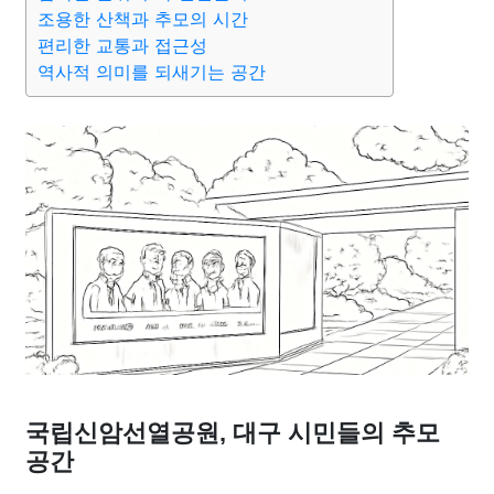
맛집
IT
컴퓨터
기술
종교
사회
정치
건강
조용한 산책과 추모의 시간
편리한 교통과 접근성
역사적 의미를 되새기는 공간
의료
의학
경제
마케팅
부동산
외국어
교육
교통
생활
기타
국립신암선열공원, 대구 시민들의 추모
공간