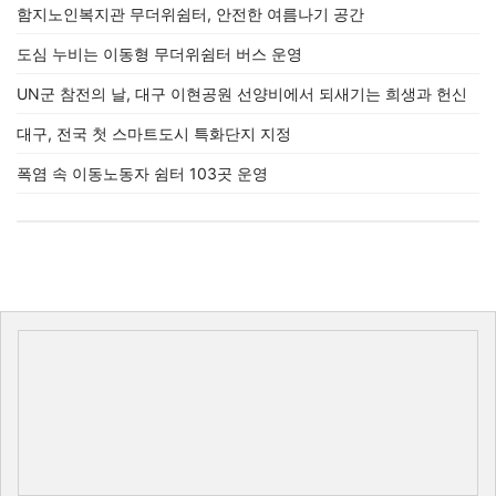
함지노인복지관 무더위쉼터, 안전한 여름나기 공간
도심 누비는 이동형 무더위쉼터 버스 운영
UN군 참전의 날, 대구 이현공원 선양비에서 되새기는 희생과 헌신
대구, 전국 첫 스마트도시 특화단지 지정
폭염 속 이동노동자 쉼터 103곳 운영