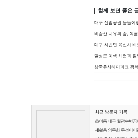
함께 보면 좋은 
대구 신암공원 물놀이장
비슬산 치유의 숲, 여
대구 하빈면 육신사 배
달성군 이색 체험과 힐
삼국유사테마파크 광복
최근 방문자 기록
초여름 대구 월광수변공
재활용 의무화 무선이어