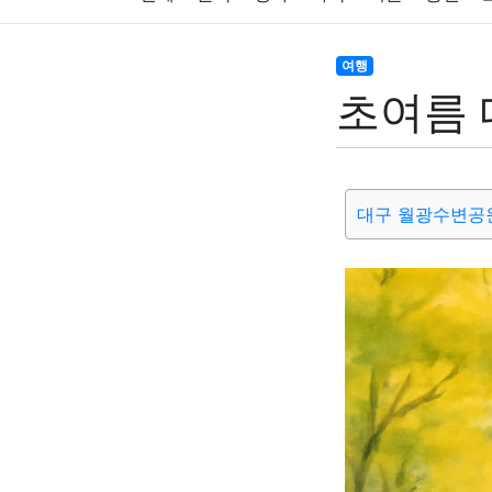
주식
암호화폐
블록체인
결혼
육아
여행
초여름 
대출
자동차
취미
여행
맛집
IT
생활
기타
대구 월광수변공원