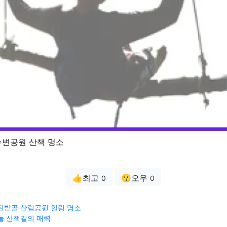
수변공원 산책 명소
👍최고
😗오우
0
0
진밭골 산림공원 힐링 명소
늘 산책길의 매력