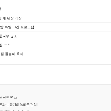
글
 새 단장 개장
름밤 특별 야간 프로그램
롱나무 명소
링 코스
절 물놀이 축제
원 산책 명소
폰과 손풍기의 놀라운 편익!