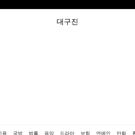
대구진
고용
국방
법률
음악
드라마
보험
연예인
만화