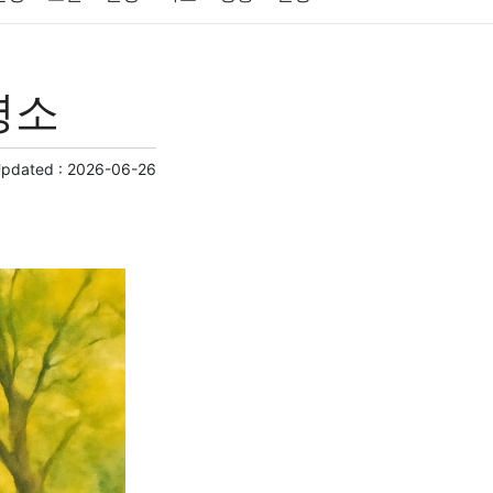
원예
금융
게임
스포츠
사진
명소
제
마케팅
부동산
외국어
교육
교통
Updated :
2026-06-26