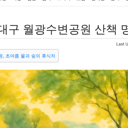
반려동물
패션
미용
증권
인테리어
요리
상품리뷰
대구 월광수변공원 산책 
컴퓨터
기술
종교
사회
정치
건강
의료
의학
경
Last 
, 초여름 물과 숲의 휴식처