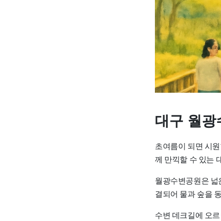
대구 월광
초여름이 되면 시원
께 만끽할 수 있는 
월광수변공원은 넓은
결되어 물과 숲을 
수변 데크길에 오르