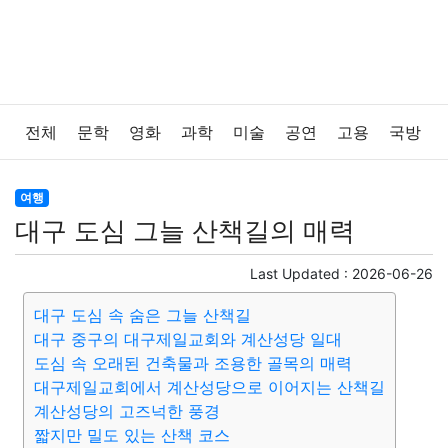
전체
문학
영화
과학
미술
공연
고용
국방
법률
음악
드라마
보험
연예인
만화
환경
여행
대구 도심 그늘 산책길의 매력
보건
질병
가요
방송
일상
주식
암호화폐
Last Updated :
2026-06-26
블록체인
결혼
육아
반려동물
패션
미용
대구 도심 속 숨은 그늘 산책길
대구 중구의 대구제일교회와 계산성당 일대
증권
인테리어
요리
상품리뷰
원예
금융
도심 속 오래된 건축물과 조용한 골목의 매력
대구제일교회에서 계산성당으로 이어지는 산책길
게임
스포츠
사진
대출
자동차
취미
여행
계산성당의 고즈넉한 풍경
짧지만 밀도 있는 산책 코스