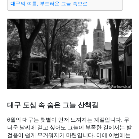
대구의 여름, 부드러운 그늘 속으로
맛집
IT
컴퓨터
기술
종교
사회
정치
건강
의료
의학
경제
마케팅
부동산
외국어
교육
교통
생활
기타
대구 도심 속 숨은 그늘 산책길
6월의 대구는 햇볕이 먼저 느껴지는 계절입니다. 무
더운 날씨에 걷고 싶어도 그늘이 부족한 길에서는 발
걸음이 쉽게 무거워지기 마련입니다. 이에 이번에는