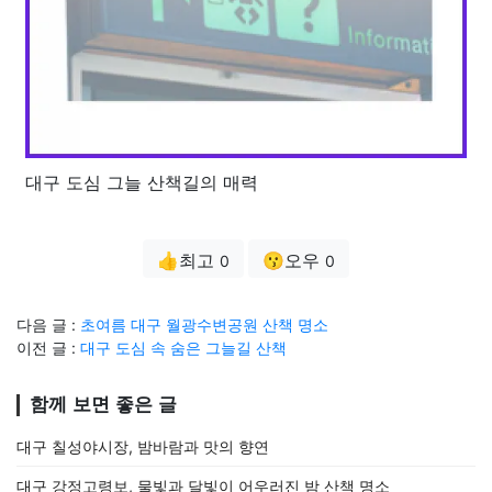
대구 도심 그늘 산책길의 매력
👍최고
😗오우
0
0
다음 글 :
초여름 대구 월광수변공원 산책 명소
이전 글 :
대구 도심 속 숨은 그늘길 산책
함께 보면 좋은 글
대구 칠성야시장, 밤바람과 맛의 향연
대구 강정고령보, 물빛과 달빛이 어우러진 밤 산책 명소