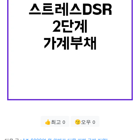
👍최고
😗오우
0
0