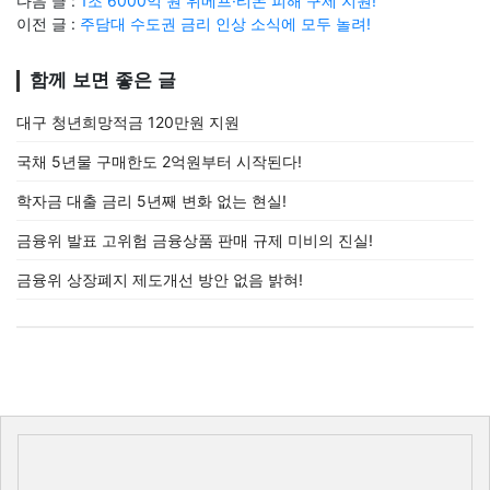
다음 글 :
1조 6000억 원 위메프·티몬 피해 구제 지원!
이전 글 :
주담대 수도권 금리 인상 소식에 모두 놀려!
함께 보면 좋은 글
대구 청년희망적금 120만원 지원
국채 5년물 구매한도 2억원부터 시작된다!
학자금 대출 금리 5년째 변화 없는 현실!
금융위 발표 고위험 금융상품 판매 규제 미비의 진실!
금융위 상장폐지 제도개선 방안 없음 밝혀!