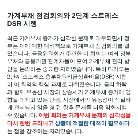
맛집
IT
컴퓨터
기술
종교
사회
정치
건강
가계부채 점검회의와 2단계 스트레스
의료
의학
경제
마케팅
부동산
외국어
교육
DSR 시행
최근 가계부채 증가가 심각한 문제로 대두되면서 정
교통
생활
기타
부는 이에 대한 대비책으로 가계부채 점검회의를 열
었습니다. 금융위원회가 주관한 이 회의는 여러 정부
부처와 금융기관 관계자들이 모여 가계부채 관리 방
안을 논의하는 중요한 자리였습니다. 특히 다가오는
2단계 스트레스 총부채원리금상환비율(DSR) 시행
이 이 회의의 핵심 과제로 다뤄졌습니다. 금리 하락
과 함께 부동산 시장의 상승세가 가계부채 증가에 영
향을 미치고 있는 만큼, 시장에서의 유동성이 적절하
게 관리되지 않을 경우, 향후 문제를 더욱 악화시킬
수 있습니다.
이번 회의는 가계부채 문제의 심각성을
다시 한번 드러내고
상황에 적절한 대책이 필요하다
는 점을 강조하는 자리였습니다.