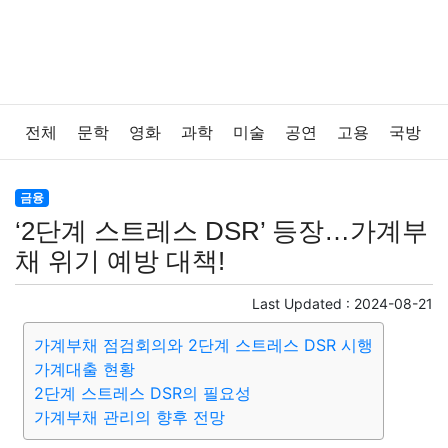
전체
문학
영화
과학
미술
공연
고용
국방
법률
음악
드라마
보험
연예인
만화
환경
금융
‘2단계 스트레스 DSR’ 등장…가계부
보건
질병
가요
방송
일상
주식
암호화폐
채 위기 예방 대책!
블록체인
결혼
육아
반려동물
패션
미용
Last Updated :
2024-08-21
가계부채 점검회의와 2단계 스트레스 DSR 시행
증권
인테리어
요리
상품리뷰
원예
금융
가계대출 현황
2단계 스트레스 DSR의 필요성
게임
스포츠
사진
대출
자동차
취미
여행
가계부채 관리의 향후 전망